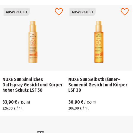
AUSVERKAUFT
AUSVERKAUFT
NUXE Sun Sinnliches
NUXE Sun Selbstbräuner-
Duftspray Gesicht und Körper
Sonnenöl Gesicht und Körper
hoher Schutz LSF 50
LSF 30
33,90 €
30,90 €
/
150
ml
/
150
ml
226,00 € / 1 l
206,00 € / 1 l