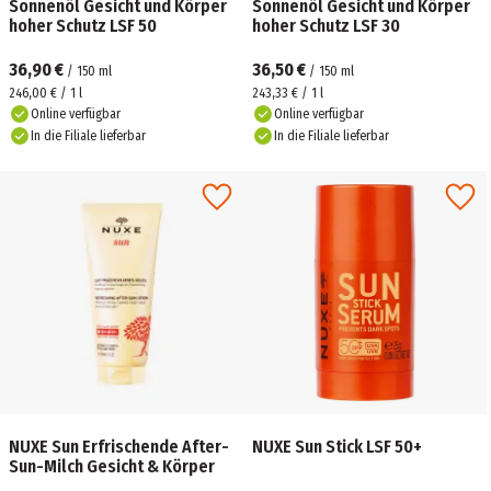
Sonnenöl Gesicht und Körper
Sonnenöl Gesicht und Körper
hoher Schutz LSF 50
hoher Schutz LSF 30
36,90 €
36,50 €
/
150
ml
/
150
ml
246,00 € / 1 l
243,33 € / 1 l
Online verfügbar
Online verfügbar
In die Filiale lieferbar
In die Filiale lieferbar
NUXE Sun Erfrischende After-
NUXE Sun Stick LSF 50+
Sun-Milch Gesicht & Körper