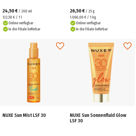
24,50 €
26,50 €
/
200
ml
/
25
g
122,50 € / 1 l
1.060,00 € / 1 kg
Online verfügbar
Online verfügbar
In die Filiale lieferbar
In die Filiale lieferbar
NUXE Sun Mist LSF 30
NUXE Sun Sonnenfluid Glow
LSF 30