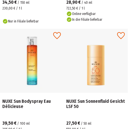
34,50 €
28,90 €
/
150
ml
/
40
ml
230,00 € / 1 l
722,50 € / 1 l
Online verfügbar
In die Filiale lieferbar
Nur in Filiale lieferbar
NUXE Sun Bodyspray Eau
NUXE Sun Sonnenfluid Gesicht
Délicieuse
LSF 50
39,50 €
27,50 €
/
100
ml
/
50
ml