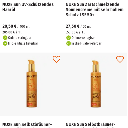
NUXE Sun UV-Schützendes
NUXE Sun Zartschmelzende
Haaröl
Sonnencreme mit sehr hohem
Schutz LSF 50+
20,50 €
27,50 €
/
100
ml
/
50
ml
205,00 € / 1 l
550,00 € / 1 l
Online verfügbar
Online verfügbar
In die Filiale lieferbar
In die Filiale lieferbar
NUXE Sun Selbstbräuner-
NUXE Sun Selbstbräuner-