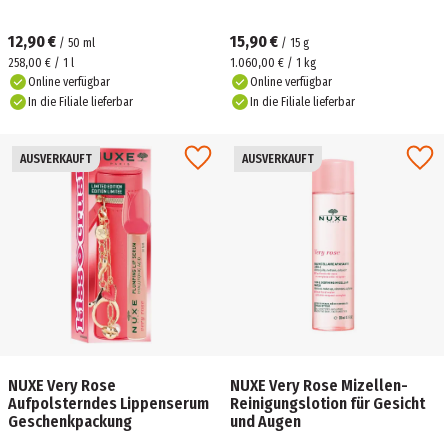
12,90 €
15,90 €
/
50
ml
/
15
g
258,00 € / 1 l
1.060,00 € / 1 kg
Online verfügbar
Online verfügbar
In die Filiale lieferbar
In die Filiale lieferbar
AUSVERKAUFT
AUSVERKAUFT
NUXE Very Rose
NUXE Very Rose Mizellen-
Aufpolsterndes Lippenserum
Reinigungslotion für Gesicht
Geschenkpackung
und Augen