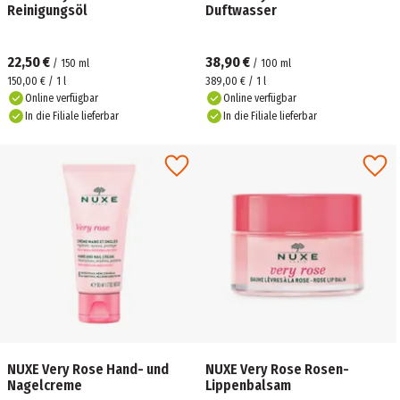
Reinigungsöl
Duftwasser
22,50 €
38,90 €
/
150
ml
/
100
ml
150,00 € / 1 l
389,00 € / 1 l
Online verfügbar
Online verfügbar
In die Filiale lieferbar
In die Filiale lieferbar
NUXE Very Rose Hand- und
NUXE Very Rose Rosen-
Nagelcreme
Lippenbalsam