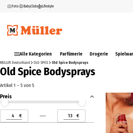
Foto
BabyClub
Lifestyle
Alle Kategorien
Parfümerie
Drogerie
Spielwa
MÜLLER Deutschland
OLD SPICE
Old Spice Bodysprays
Old Spice Bodysprays
Artikel 1 – 5 von 5
Preis
Preis (€) ab
Preis (€) bis
€
€
Preis (€) ab
Preis (€) bis