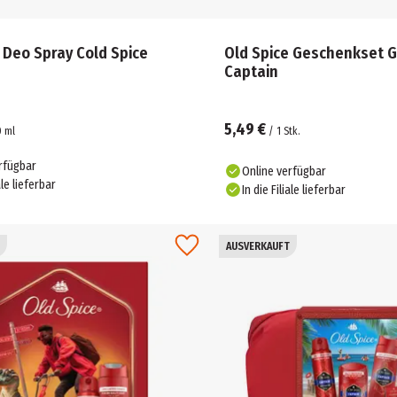
 Deo Spray Cold Spice
Old Spice Geschenkset 
Captain
5,49 €
0
ml
/
1
Stk.
rfügbar
Online verfügbar
ale lieferbar
In die Filiale lieferbar
AUSVERKAUFT