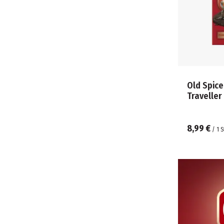
Old Spic
Traveller
8,99 €
/
1
S