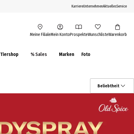
Karriere
Unternehmen
Aktuelles
Service
Meine Filiale
Mein Konto
Prospekte
Wunschliste
Warenkorb
Tiershop
% Sales
Marken
Foto
Beliebtheit