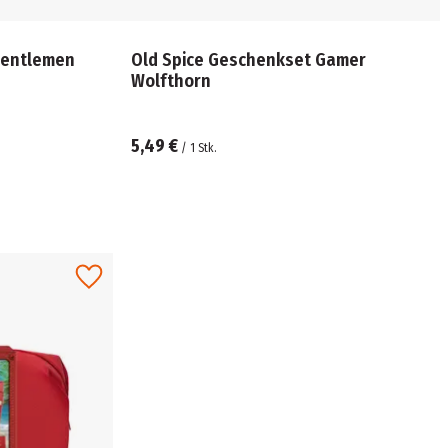
Gentlemen
Old Spice Geschenkset Gamer
Wolfthorn
5,49 €
/
1
Stk.