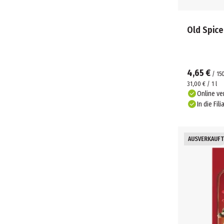
Old Spice
4,65 €
/
15
31,00 € / 1 l
Online ve
In die Fili
AUSVERKAUFT