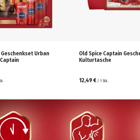
e Geschenkset Urban
Old Spice Captain Gesch
 Captain
Kulturtasche
12,49 €
tk.
/
1
Stk.