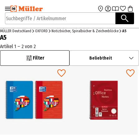
Zur Navigation
Zum Hauptinhalt
springen
springen
Suchbegriffe / Artikelnummer
MÜLLER Deutschland
OXFORD
Notizbücher, Spiralbücher & Zeichenblöcke
A5
A5
Artikel 1 – 2 von 2
Filter
Beliebtheit