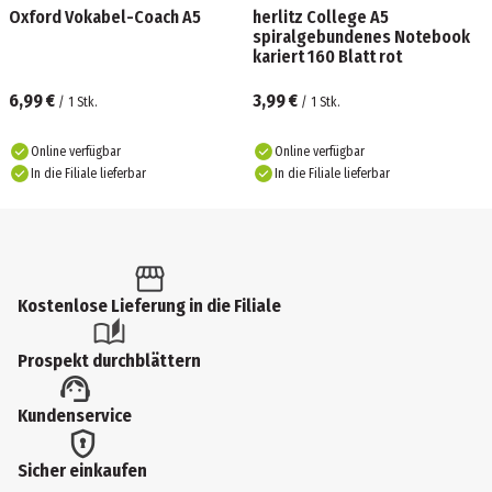
Oxford Vokabel-Coach A5
herlitz College A5
spiralgebundenes Notebook
kariert 160 Blatt rot
6,99 €
3,99 €
/
1
Stk.
/
1
Stk.
Online verfügbar
Online verfügbar
In die Filiale lieferbar
In die Filiale lieferbar
Kostenlose Lieferung in die Filiale
Prospekt durchblättern
Kundenservice
Sicher einkaufen