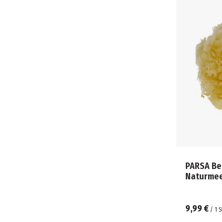
PARSA Be
Naturme
9,99 €
/
1
S