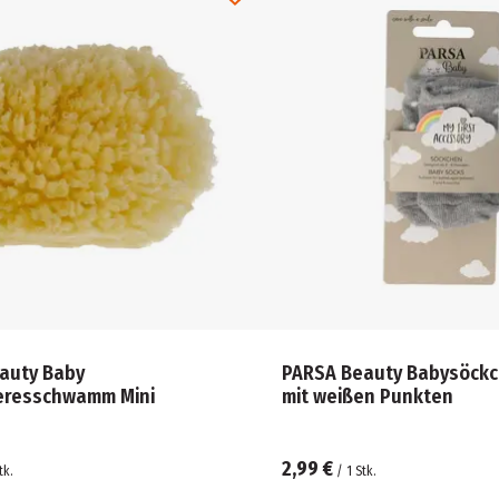
auty Baby
PARSA Beauty Babysöckc
eresschwamm Mini
mit weißen Punkten
2,99 €
tk.
/
1
Stk.