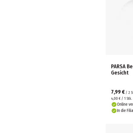
PARSA Be
Gesicht
7,99 €
/
2
S
4,00 € / 1 Stk.
Online ve
In die Fili