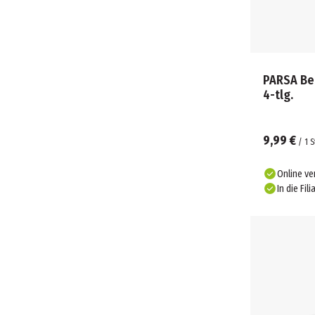
PARSA Be
4-tlg.
9,99 €
/
1
S
Online ve
In die Fili