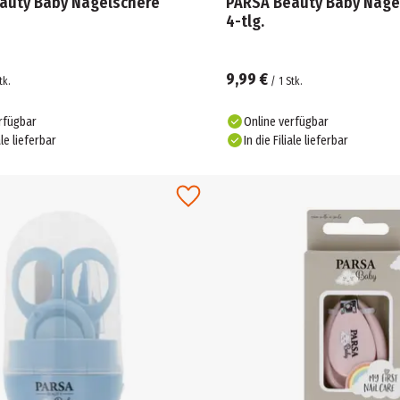
auty Baby Nagelschere
PARSA Beauty Baby Nage
4-tlg.
9,99 €
tk.
/
1
Stk.
rfügbar
Online verfügbar
ale lieferbar
In die Filiale lieferbar