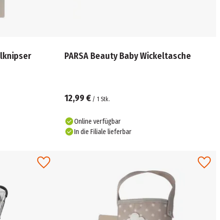
lknipser
PARSA Beauty Baby Wickeltasche
12,99 €
/
1
Stk.
Online verfügbar
In die Filiale lieferbar