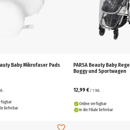
auty Baby Mikrofaser Pads
PARSA Beauty Baby Rege
Buggy und Sportwagen
12,99 €
tk.
/
1
Stk.
rfügbar
Online verfügbar
ale lieferbar
In die Filiale lieferbar