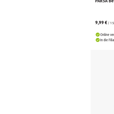
PARSA Be
9,99 €
/
1
S
Online ve
In die Fili