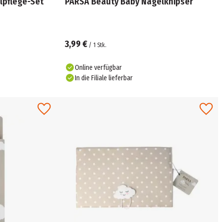
lpflege-Set
PARSA Beauty Baby Nagelknipser
3,99 €
/
1
Stk.
Online verfügbar
In die Filiale lieferbar