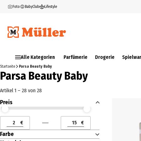
Foto
BabyClub
Lifestyle
Alle Kategorien
Parfümerie
Drogerie
Spielwa
Startseite
Parsa Beauty Baby
Parsa Beauty Baby
Artikel 1 – 28 von 28
Preis
Preis (€) ab
Preis (€) bis
€
€
Preis (€) ab
Preis (€) bis
Farbe