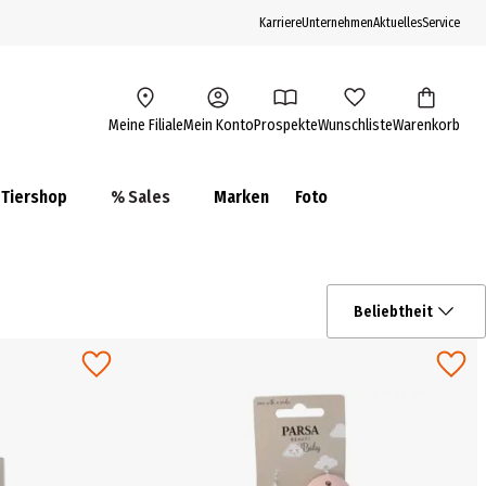
Karriere
Unternehmen
Aktuelles
Service
Meine Filiale
Mein Konto
Prospekte
Wunschliste
Warenkorb
Tiershop
% Sales
Marken
Foto
Beliebtheit