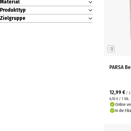
Material
Produkttyp
Zielgruppe
PARSA Be
12,99 €
/
2
6,50 € / 1 Stk.
Online ve
In die Fili