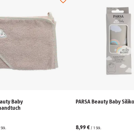
auty Baby
PARSA Beauty Baby Silik
handtuch
8,99 €
Stk.
/
1
Stk.