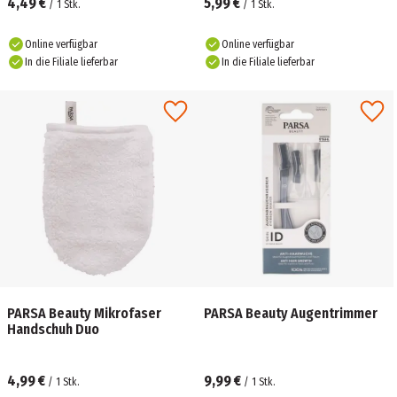
4,49 €
5,99 €
/
1
Stk.
/
1
Stk.
Online verfügbar
Online verfügbar
In die Filiale lieferbar
In die Filiale lieferbar
PARSA Beauty Mikrofaser
PARSA Beauty Augentrimmer
Handschuh Duo
4,99 €
9,99 €
/
1
Stk.
/
1
Stk.