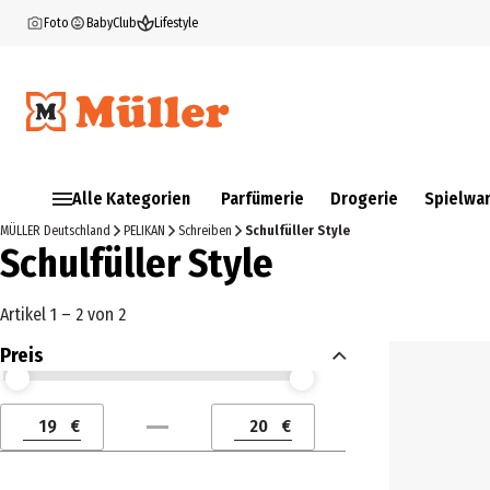
Foto
BabyClub
Lifestyle
Alle Kategorien
Parfümerie
Drogerie
Spielwa
MÜLLER Deutschland
PELIKAN
Schreiben
Schulfüller Style
Schulfüller Style
Artikel 1 – 2 von 2
Preis
Preis (€) ab
Preis (€) bis
€
€
Preis (€) ab
Preis (€) bis