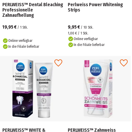
PERLWEISS™ Dental Bleaching
Perlweiss Power Whitening
Professionelle
Strips
Zahnaufhellung
19,95 €
9,95 €
/
1
Stk.
/
10
Stk.
1,00 € / 1 Stk.
Online verfügbar
Online verfügbar
In die Filiale lieferbar
In die Filiale lieferbar
PERLWEISS™ WHITE &
PERLWEISS™ Zahnweiss