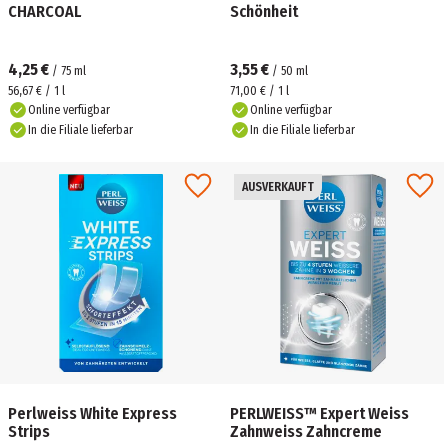
CHARCOAL
Schönheit
4,25 €
3,55 €
/
75
ml
/
50
ml
56,67 € / 1 l
71,00 € / 1 l
Online verfügbar
Online verfügbar
In die Filiale lieferbar
In die Filiale lieferbar
AUSVERKAUFT
Perlweiss White Express
PERLWEISS™ Expert Weiss
Strips
Zahnweiss Zahncreme