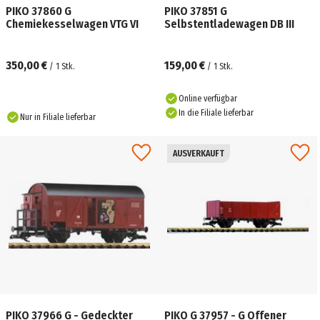
PIKO 37860 G
PIKO 37851 G
Chemiekesselwagen VTG VI
Selbstentladewagen DB III
350,00 €
159,00 €
/
1
Stk.
/
1
Stk.
Online verfügbar
In die Filiale lieferbar
Nur in Filiale lieferbar
AUSVERKAUFT
PIKO 37966 G - Gedeckter
PIKO G 37957 - G Offener