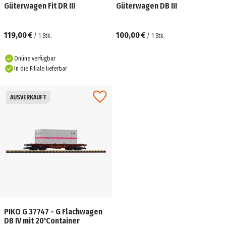
Güterwagen Fit DR III
Güterwagen DB III
119,00 €
100,00 €
/
1
Stk.
/
1
Stk.
Online verfügbar
In die Filiale lieferbar
AUSVERKAUFT
PIKO G 37747 - G Flachwagen
DB IV mit 20'Container