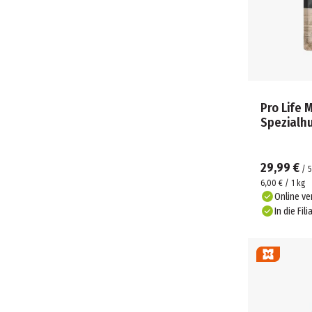
Pro Life 
Spezialh
29,99 €
/
5
6,00 € / 1 kg
Online ve
In die Fili