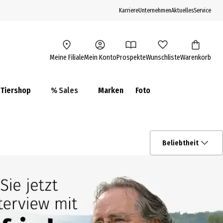
Karriere
Unternehmen
Aktuelles
Service
Meine Filiale
Mein Konto
Prospekte
Wunschliste
Warenkorb
Tiershop
% Sales
Marken
Foto
Beliebtheit