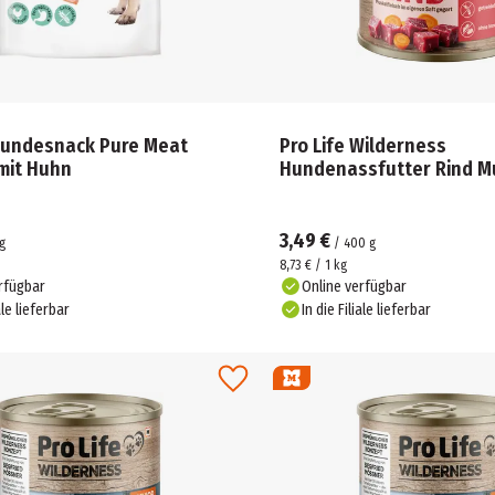
 Hundesnack Pure Meat
Pro Life Wilderness
mit Huhn
Hundenassfutter Rind Mu
3,49 €
g
/
400
g
8,73 € / 1 kg
rfügbar
Online verfügbar
ale lieferbar
In die Filiale lieferbar