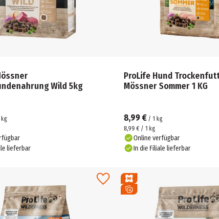
Mössner
ProLife Hund Trockenfutt
undenahrung Wild 5kg
Mössner Sommer 1 KG
8,99 €
kg
/
1
kg
8,99 € / 1 kg
rfügbar
Online verfügbar
ale lieferbar
In die Filiale lieferbar