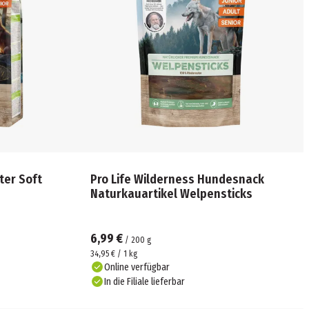
ter Soft
Pro Life Wilderness Hundesnack
Naturkauartikel Welpensticks
6,99 €
/
200
g
34,95 € / 1 kg
Online verfügbar
In die Filiale lieferbar