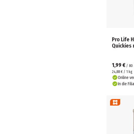
Pro Life
Quickies 
1,99 €
/
80
24,88 € / 1 kg
Online ve
In die Fili