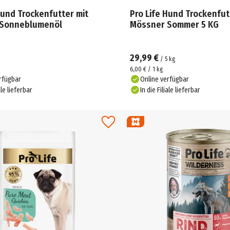
Hund Trockenfutter mit
Pro Life Hund Trockenfut
 Sonneblumenöl
Mössner Sommer 5 KG
29,99 €
/
5
kg
6,00 € / 1 kg
rfügbar
Online verfügbar
ale lieferbar
In die Filiale lieferbar