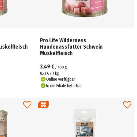
Pro Life Wilderness
skelfleisch
Hundenassfutter Schwein
Muskelfleisch
3,49 €
/
400
g
8,73 € / 1 kg
Online verfügbar
In die Filiale lieferbar