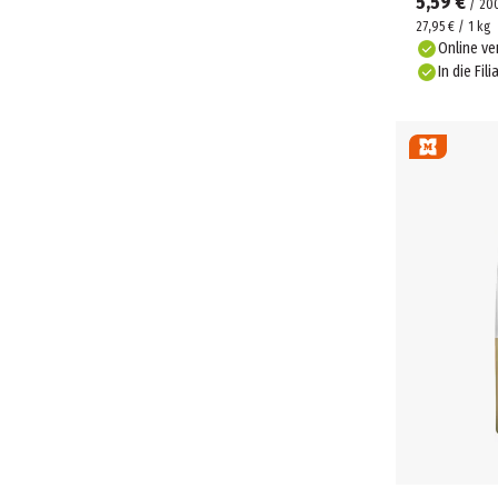
5,59 €
/
20
27,95 € / 1 kg
Online ve
In die Fili