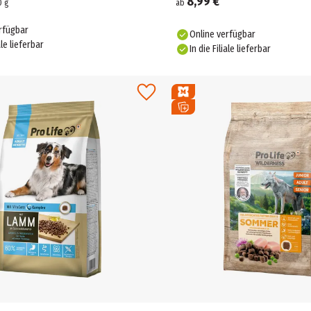
8,99 €
0
g
ab
rfügbar
Online verfügbar
ale lieferbar
In die Filiale lieferbar