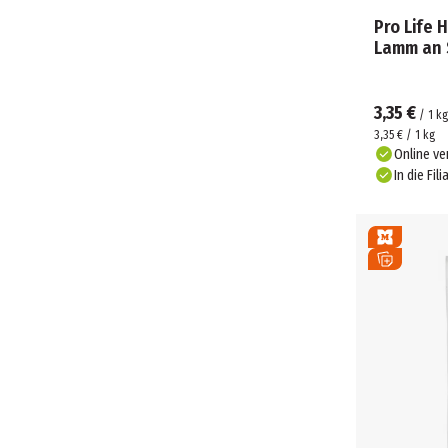
Pro Life 
Lamm an
3,35 €
/
1
kg
3,35 € / 1 kg
Online ve
In die Fili