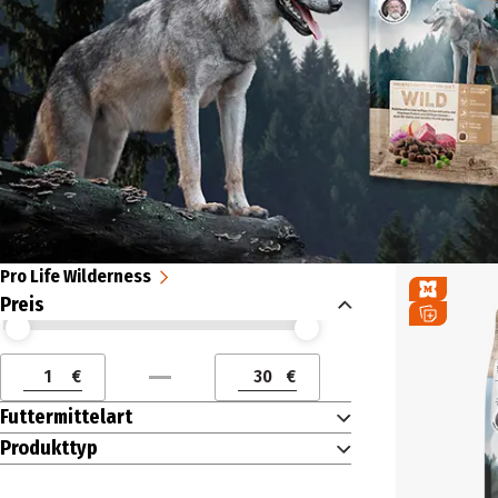
Pro Life Wilderness
Preis
Preis (€) ab
Preis (€) bis
€
€
Preis (€) ab
Preis (€) bis
Futtermittelart
Produkttyp