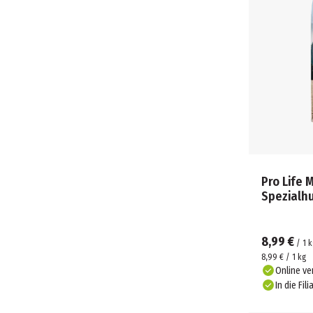
Pro Life 
Spezialh
8,99 €
/
1
k
8,99 € / 1 kg
Online ve
In die Fili