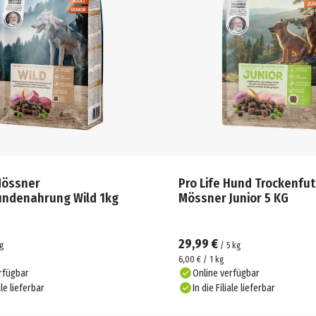
Mössner
Pro Life Hund Trockenfut
undenahrung Wild 1kg
Mössner Junior 5 KG
29,99 €
g
/
5
kg
6,00 € / 1 kg
rfügbar
Online verfügbar
ale lieferbar
In die Filiale lieferbar