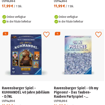
Kartenspiel ab 9 Jahre
UVP
19,99 €
UVP
14,99 €
17,99 €
11,99 €
/
1
Stk.
/
1
Stk.
Online verfügbar
Online verfügbar
In die Filiale lieferbar
In die Filiale lieferbar
Ravensburger Spiel -
Ravensburger Spiel - Oh my
KUHHANDEL 40 Jahre Jubiläum
Pigeons! - Das Tauben-
- D/NL
Rauben Partyspiel -
Kartenspiel und Partyspiel für
UVP
14,99 €
UVP
19,99 €
2-5 Personen ab 8 Jahren