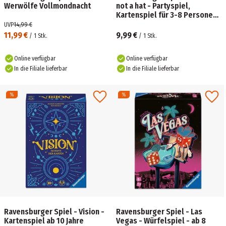
Werwölfe Vollmondnacht
not a hat - Partyspiel,
Kartenspiel für 3-8 Personen,
lustige Unterhaltung ab 8
UVP
14,99 €
Jahren
11,99 €
9,99 €
/
1
Stk.
/
1
Stk.
Online verfügbar
Online verfügbar
In die Filiale lieferbar
In die Filiale lieferbar
Ravensburger Spiel - Vision -
Ravensburger Spiel - Las
Kartenspiel ab 10 Jahre
Vegas - Würfelspiel - ab 8