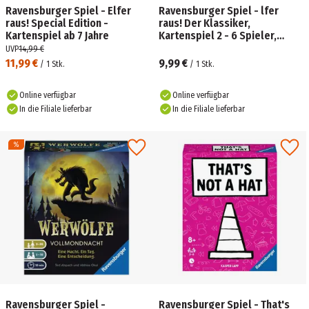
Ravensburger Spiel - Elfer
Ravensburger Spiel - lfer
raus! Special Edition -
raus! Der Klassiker,
Kartenspiel ab 7 Jahre
Kartenspiel 2 - 6 Spieler,
Spiel ab 7 Jahren für Kinder
UVP
14,99 €
und Erwachsene
11,99 €
9,99 €
/
1
Stk.
/
1
Stk.
Online verfügbar
Online verfügbar
In die Filiale lieferbar
In die Filiale lieferbar
Ravensburger Spiel -
Ravensburger Spiel - That's