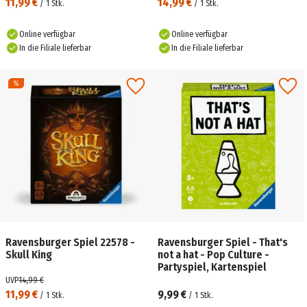
11,99 €
14,99 €
/
1
Stk.
/
1
Stk.
Online verfügbar
Online verfügbar
In die Filiale lieferbar
In die Filiale lieferbar
Ravensburger Spiel 22578 -
Ravensburger Spiel - That's
Skull King
not a hat - Pop Culture -
Partyspiel, Kartenspiel
UVP
14,99 €
11,99 €
9,99 €
/
1
Stk.
/
1
Stk.