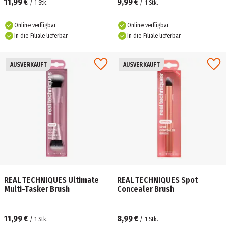
11,99 €
9,99 €
/
1
Stk.
/
1
Stk.
Online verfügbar
Online verfügbar
In die Filiale lieferbar
In die Filiale lieferbar
AUSVERKAUFT
AUSVERKAUFT
REAL TECHNIQUES Ultimate
REAL TECHNIQUES Spot
Multi-Tasker Brush
Concealer Brush
11,99 €
8,99 €
/
1
Stk.
/
1
Stk.