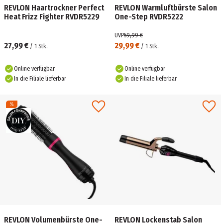
REVLON Haartrockner Perfect
REVLON Warmluftbürste Salon
Heat Frizz Fighter RVDR5229
One-Step RVDR5222
UVP
59,99 €
27,99 €
29,99 €
/
1
Stk.
/
1
Stk.
Online verfügbar
Online verfügbar
In die Filiale lieferbar
In die Filiale lieferbar
REVLON Volumenbürste One-
REVLON Lockenstab Salon