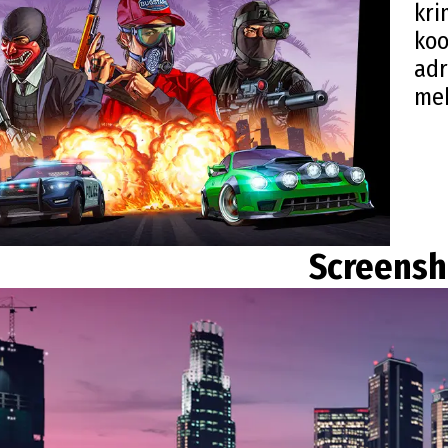
kri
koo
adr
meh
Screensh