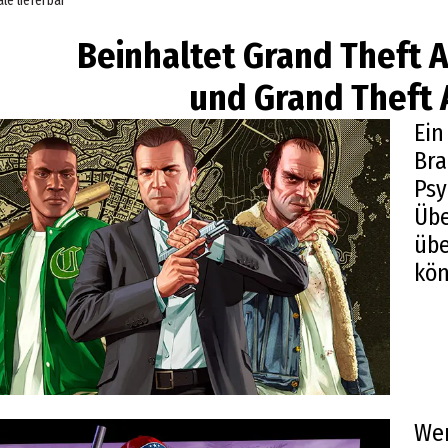
iale lieferbar
Beinhaltet Grand Theft 
und Grand Theft 
Ein
Bra
Psy
Übe
übe
kön
Wer