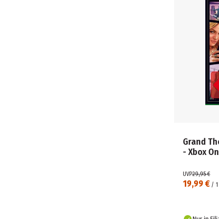
Grand The
- Xbox O
UVP
29,95 €
19,99 €
/
1