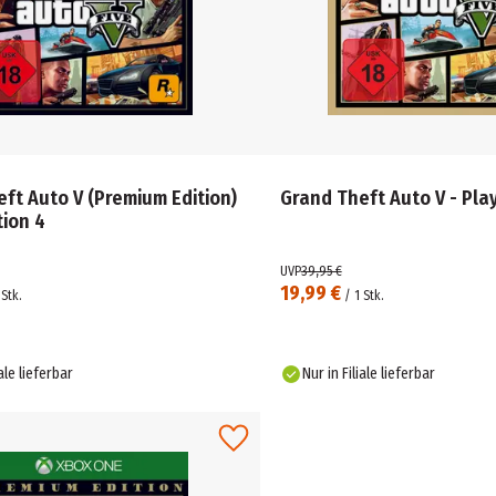
ft Auto V (Premium Edition)
Grand Theft Auto V - Pla
tion 4
UVP
39,95 €
19,99 €
Stk.
/
1
Stk.
iale lieferbar
Nur in Filiale lieferbar