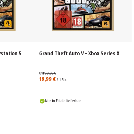
ystation 5
Grand Theft Auto V - Xbox Series X
UVP
39,95 €
19,99 €
/
1
Stk.
Nur in Filiale lieferbar