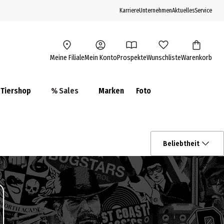
Karriere
Unternehmen
Aktuelles
Service
Meine Filiale
Mein Konto
Prospekte
Wunschliste
Warenkorb
Tiershop
% Sales
Marken
Foto
Beliebtheit