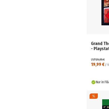
Grand The
- Playsta
UVP
29,95 €
19,99 €
/
1
Nur in Fil