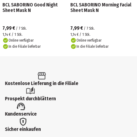
BCL SABORINO Good Night
BCL SABORINO Morning Facial
Sheet Mask N
Sheet Mask N
7,99 €
7,99 €
/
7
Stk.
/
7
Stk.
1,14 € / 1 Stk.
1,14 € / 1 Stk.
Online verfügbar
Online verfügbar
In die Filiale lieferbar
In die Filiale lieferbar
Kostenlose Lieferung in die Filiale
Prospekt durchblättern
Kundenservice
Sicher einkaufen