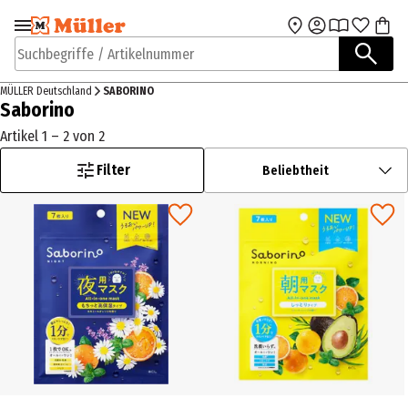
Zur Navigation
Zum Hauptinhalt
springen
springen
Suchbegriffe / Artikelnummer
MÜLLER Deutschland
SABORINO
Saborino
Artikel 1 – 2 von 2
Filter
Beliebtheit