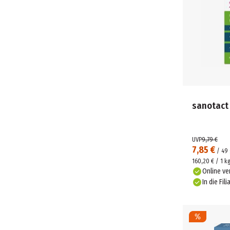
sanotact
UVP
9,79 €
7,85 €
/
49
160,20 € / 1 k
Online ve
In die Fili