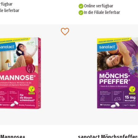
rfügbar
Online verfügbar
ale lieferbar
In die Filiale lieferbar
 Mannose+
sanotact Mönchspfeffer