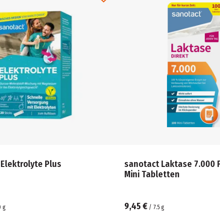
Elektrolyte Plus
sanotact Laktase 7.000 F
Mini Tabletten
9,45 €
0
g
/
7.5
g