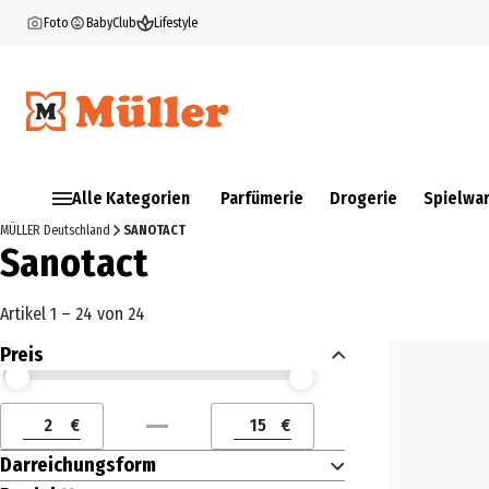
Foto
BabyClub
Lifestyle
Alle Kategorien
Parfümerie
Drogerie
Spielwa
MÜLLER Deutschland
SANOTACT
Sanotact
Artikel 1 – 24 von 24
Preis
Preis (€) ab
Preis (€) bis
€
€
Preis (€) ab
Preis (€) bis
Darreichungsform