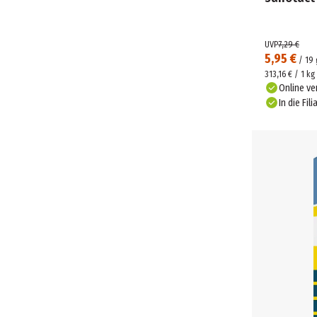
UVP
7,29 €
5,95 €
/
19
313,16 € / 1 kg
Online ve
In die Fili