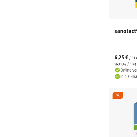
sanotact
6,25 €
/
11
568,18 € / 1 kg
Online ve
In die Fili