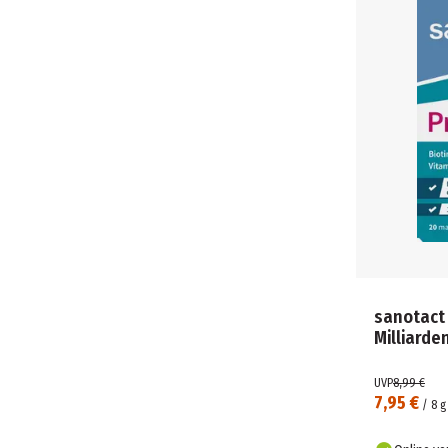
sanotact
Milliarde
UVP
8,99 €
7,95 €
/
8
g