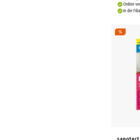
Online ve
In die Fili
sanotact