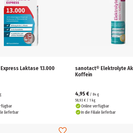
 Express Laktase 13.000
sanotact® Elektrolyte Ak
Koffein
4,95 €
g
/
84
g
58,93 € / 1 kg
rfügbar
Online verfügbar
ale lieferbar
In die Filiale lieferbar