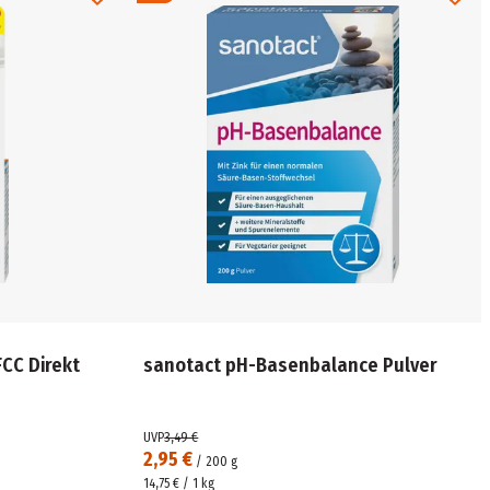
CC Direkt
sanotact pH-Basenbalance Pulver
UVP
3,49 €
2,95 €
/
200
g
14,75 € / 1 kg