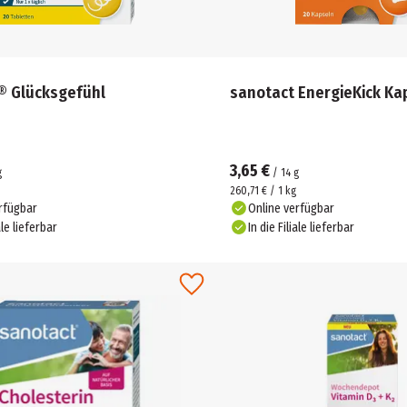
® Glücksgefühl
sanotact EnergieKick Ka
3,65 €
g
/
14
g
260,71 € / 1 kg
rfügbar
Online verfügbar
ale lieferbar
In die Filiale lieferbar