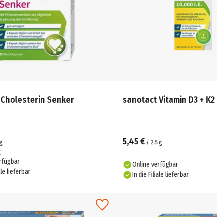
 Cholesterin Senker
sanotact Vitamin D3 + K2
5,45 €
g
/
2.5
g
g
rfügbar
Online verfügbar
ale lieferbar
In die Filiale lieferbar