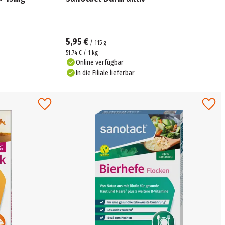
5,95 €
/
115
g
51,74 € / 1 kg
Online verfügbar
In die Filiale lieferbar