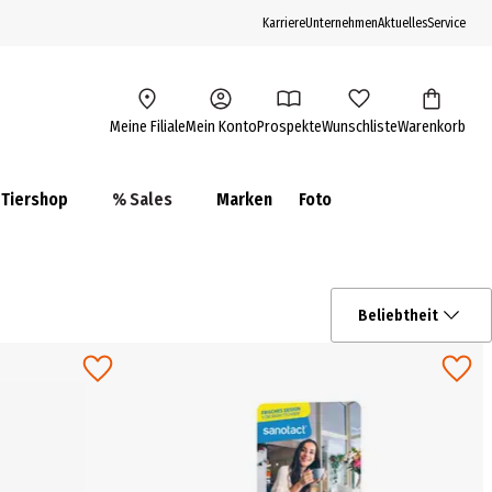
Karriere
Unternehmen
Aktuelles
Service
Meine Filiale
Mein Konto
Prospekte
Wunschliste
Warenkorb
Tiershop
% Sales
Marken
Foto
Beliebtheit