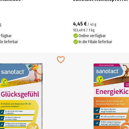
4,45 €
g
/
43
g
103,49 € / 1 kg
rfügbar
Online verfügbar
ale lieferbar
In die Filiale lieferbar