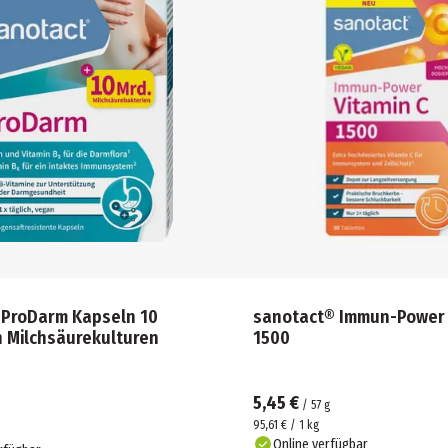
 ProDarm Kapseln 10
sanotact® Immun-Power 
n Milchsäurekulturen
1500
5,45 €
/
57
g
95,61 € / 1 kg
Online verfügbar