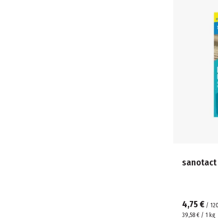
sanotact 
4,75 €
/
12
39,58 € / 1 kg