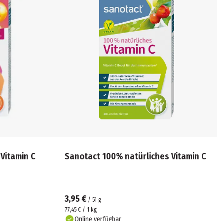
Vitamin C
Sanotact 100% natürliches Vitamin C
3,95 €
/
51
g
77,45 € / 1 kg
Online verfügbar