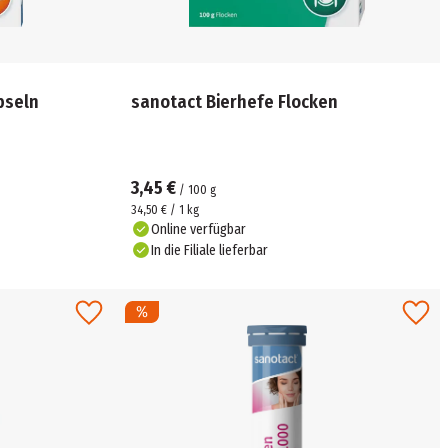
pseln
sanotact Bierhefe Flocken
3,45 €
/
100
g
34,50 € / 1 kg
Online verfügbar
In die Filiale lieferbar