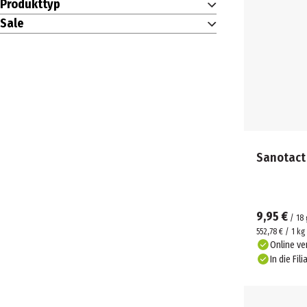
Produkttyp
Sale
Sanotact
9,95 €
/
18
552,78 € / 1 kg
Online ve
In die Fili