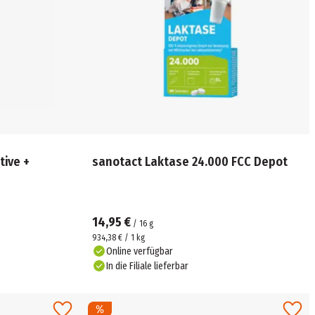
tive +
sanotact Laktase 24.000 FCC Depot
14,95 €
/
16
g
934,38 € / 1 kg
Online verfügbar
In die Filiale lieferbar