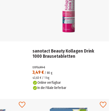
sanotact Beauty Kollagen Drink
1000 Brausetabletten
UVP
3,99 €
3,49 €
/
80
g
43,63 € / 1 kg
Online verfügbar
In die Filiale lieferbar