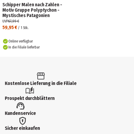
Schipper Malen nach Zahlen -
Motiv Gruppe Polyptychon -
Mystisches Patagonien
UVP
67,99 €
59,95 €
/
1
Stk.
Online verfügbar
In die Filiale lieferbar
Kostenlose Lieferung in die Filiale
Prospekt durchblättern
Kundenservice
Sicher einkaufen