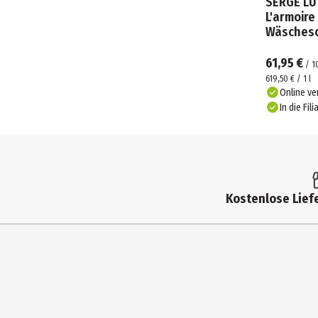
SERGE LU
L'armoire 
Wäsches
61,95 €
/
1
619,50 € / 1 l
Online ve
In die Fili
Kostenlose Liefe