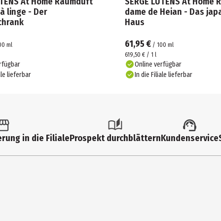
TENS At Home Raumduft
SERGE LUTENS At Home R
à linge - Der
dame de Heian - Das jap
chrank
Haus
61,95 €
00
ml
/
100
ml
619,50 € / 1 l
rfügbar
Online verfügbar
ale lieferbar
In die Filiale lieferbar
rung in die Filiale
Prospekt durchblättern
Kundenservice