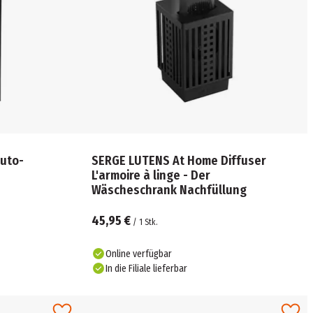
uto-
SERGE LUTENS At Home Diffuser
L'armoire à linge - Der
Wäscheschrank Nachfüllung
45,95 €
/
1
Stk.
Online verfügbar
In die Filiale lieferbar