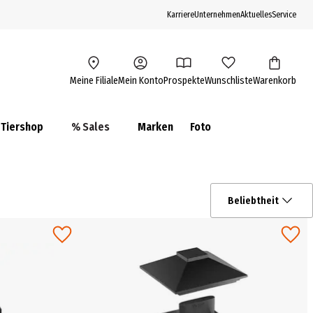
Karriere
Unternehmen
Aktuelles
Service
Meine Filiale
Mein Konto
Prospekte
Wunschliste
Warenkorb
Tiershop
% Sales
Marken
Foto
Beliebtheit