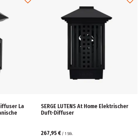
iffuser La
SERGE LUTENS At Home Elektrischer
anische
Duft-Diffuser
267,95 €
/
1
Stk.