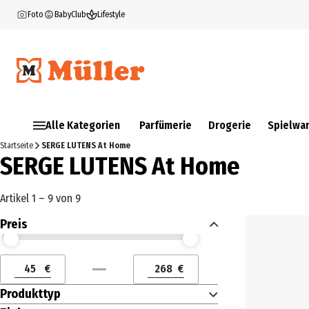
Foto
BabyClub
Lifestyle
Alle Kategorien
Parfümerie
Drogerie
Spielwa
Startseite
SERGE LUTENS At Home
SERGE LUTENS At Home
Artikel 1 – 9 von 9
Preis
Preis (€) ab
Preis (€) bis
€
€
Preis (€) ab
Preis (€) bis
Produkttyp