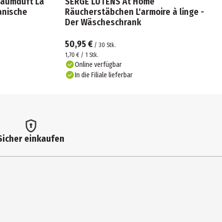
aumduft La
SERGE LUTENS At Home
anische
Räucherstäbchen L'armoire à linge -
Der Wäscheschrank
50,95 €
/
30
Stk.
1,70 € / 1 Stk.
Online verfügbar
In die Filiale lieferbar
Sicher einkaufen