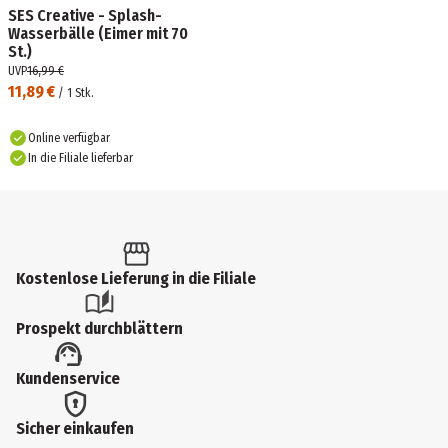
SES Creative - Splash-
Wasserbälle (Eimer mit 70
St.)
UVP
16,99 €
11,89 €
/
1
Stk.
Online verfügbar
In die Filiale lieferbar
Kostenlose Lieferung in die Filiale
Prospekt durchblättern
Kundenservice
Sicher einkaufen