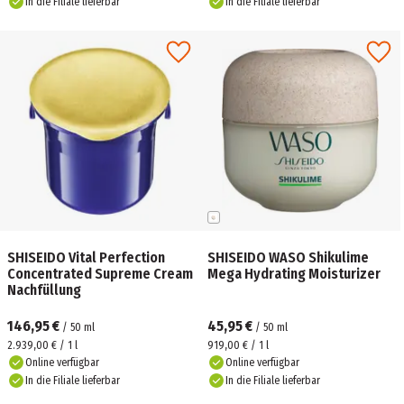
In die Filiale lieferbar
In die Filiale lieferbar
SHISEIDO Vital Perfection
SHISEIDO WASO Shikulime
Concentrated Supreme Cream
Mega Hydrating Moisturizer
Nachfüllung
146,95 €
45,95 €
/
50
ml
/
50
ml
2.939,00 € / 1 l
919,00 € / 1 l
Online verfügbar
Online verfügbar
In die Filiale lieferbar
In die Filiale lieferbar