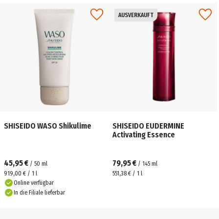
AUSVERKAUFT
SHISEIDO WASO Shikulime
SHISEIDO EUDERMINE
Activating Essence
45,95 €
79,95 €
/
50
ml
/
145
ml
919,00 € / 1 l
551,38 € / 1 l
Online verfügbar
In die Filiale lieferbar