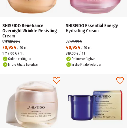
SHISEIDO Benefiance
SHISEIDO Essential Energy
Overnight Wrinkle Resisting
Hydrating Cream
Cream
UVP
129,00 €
UVP
74,00 €
70,95 €
40,95 €
/
50
ml
/
50
ml
1.419,00 € / 1 l
819,00 € / 1 l
Online verfügbar
Online verfügbar
In die Filiale lieferbar
In die Filiale lieferbar