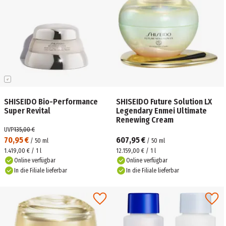
SHISEIDO Bio-Performance
SHISEIDO Future Solution LX
Super Revital
Legendary Enmei Ultimate
Renewing Cream
UVP
135,00 €
70,95 €
607,95 €
/
50
ml
/
50
ml
1.419,00 € / 1 l
12.159,00 € / 1 l
Online verfügbar
Online verfügbar
In die Filiale lieferbar
In die Filiale lieferbar