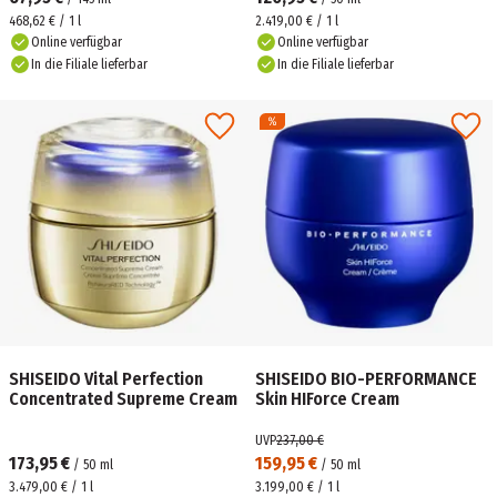
468,62 € / 1 l
2.419,00 € / 1 l
Online verfügbar
Online verfügbar
In die Filiale lieferbar
In die Filiale lieferbar
SHISEIDO Vital Perfection
SHISEIDO BIO-PERFORMANCE
Concentrated Supreme Cream
Skin HIForce Cream
UVP
237,00 €
173,95 €
159,95 €
/
50
ml
/
50
ml
3.479,00 € / 1 l
3.199,00 € / 1 l