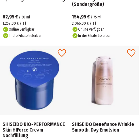
(Sondergröße)
62,95 €
154,95 €
/
50
ml
/
75
ml
1.259,00 € / 1 l
2.066,00 € / 1 l
Online verfügbar
Online verfügbar
In die Filiale lieferbar
In die Filiale lieferbar
SHISEIDO BIO-PERFORMANCE
SHISEIDO Benefiance Wrinkle
Skin HIForce Cream
Smooth. Day Emulsion
Nachfüllung