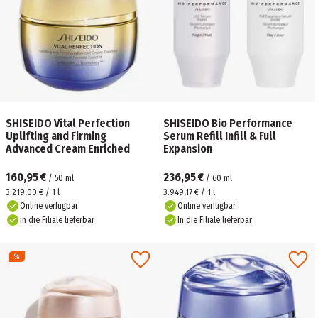
SHISEIDO Vital Perfection
SHISEIDO Bio Performance
Uplifting and Firming
Serum Refill Infill & Full
Advanced Cream Enriched
Expansion
160,95 €
236,95 €
/
50
ml
/
60
ml
3.219,00 € / 1 l
3.949,17 € / 1 l
Online verfügbar
Online verfügbar
In die Filiale lieferbar
In die Filiale lieferbar