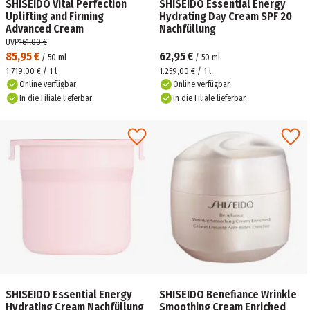
SHISEIDO Vital Perfection
SHISEIDO Essential Energy
Uplifting and Firming
Hydrating Day Cream SPF 20
Advanced Cream
Nachfüllung
UVP
161,00 €
85,95 €
62,95 €
/
50
ml
/
50
ml
1.719,00 € / 1 l
1.259,00 € / 1 l
Online verfügbar
Online verfügbar
In die Filiale lieferbar
In die Filiale lieferbar
SHISEIDO Essential Energy
SHISEIDO Benefiance Wrinkle
Hydrating Cream Nachfüllung
Smoothing Cream Enriched