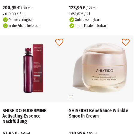
200,95 €
123,95 €
/
50
ml
/
75
ml
4.019,00 € / 1 l
1.652,67 € / 1 l
Online verfügbar
Online verfügbar
In die Filiale lieferbar
In die Filiale lieferbar
SHISEIDO EUDERMINE
SHISEIDO Benefiance Wrinkle
Activating Essence
Smooth Cream
Nachfüllung
67,95 €
120,95 €
/
145
ml
/
50
ml