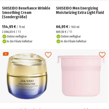
SHISEIDO Benefiance Wrinkle
SHISEIDO Men Energizing
Smoothing Cream
Moisturizing Extra Light Fluid
(Sondergröße)
154,95 €
66,95 €
/
75
ml
/
100
ml
2.066,00 € / 1 l
669,50 € / 1 l
Online verfügbar
Online verfügbar
In die Filiale lieferbar
In die Filiale lieferbar