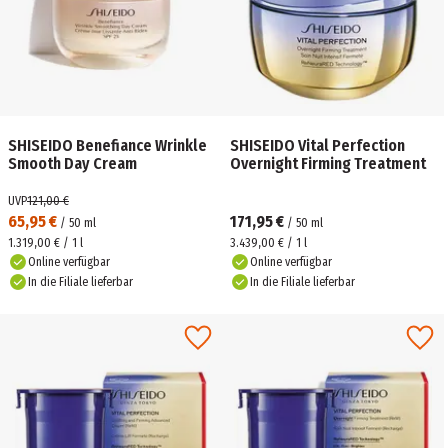
SHISEIDO Benefiance Wrinkle
SHISEIDO Vital Perfection
Smooth Day Cream
Overnight Firming Treatment
UVP
121,00 €
65,95 €
171,95 €
/
50
ml
/
50
ml
1.319,00 € / 1 l
3.439,00 € / 1 l
Online verfügbar
Online verfügbar
In die Filiale lieferbar
In die Filiale lieferbar