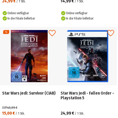
24,99 €
14,99 €
/
1
Stk.
/
1
Stk.
Online verfügbar
Online verfügbar
In die Filiale lieferbar
In die Filiale lieferbar
Star Wars Jedi: Survivor (CIAB)
Star Wars Jedi - Fallen Order -
Playstation 5
UVP
49,99 €
15,00 €
24,99 €
/
1
Stk.
/
1
Stk.