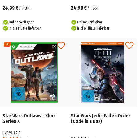
24,99 €
24,99 €
/
1
Stk.
/
1
Stk.
Online verfügbar
Online verfügbar
In die Filiale lieferbar
In die Filiale lieferbar
Star Wars Outlaws - Xbox
Star Wars Jedi - Fallen Order
Series X
(Code in a Box)
UVP
29,99 €