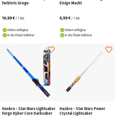
Furblets Grogu
Eisige Macht
16,99 €
6,99 €
/
1
Stk.
/
1
Stk.
Online verfügbar
Online verfügbar
In die Filiale lieferbar
In die Filiale lieferbar
Hasbro - Star Wars Lightsaber
Hasbro - Star Wars Power
Forge Kyber Core Darksaber
Crystal Lightsaber