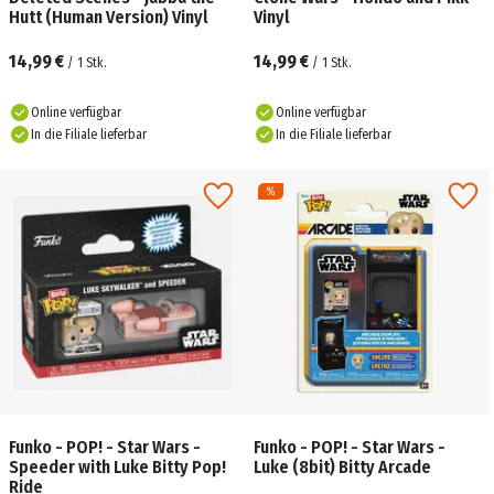
Hutt (Human Version) Vinyl
Vinyl
14,99 €
14,99 €
/
1
Stk.
/
1
Stk.
Online verfügbar
Online verfügbar
In die Filiale lieferbar
In die Filiale lieferbar
Funko - POP! - Star Wars -
Funko - POP! - Star Wars -
Speeder with Luke Bitty Pop!
Luke (8bit) Bitty Arcade
Ride