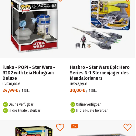
Funko - POP! - Star Wars -
Hasbro - Star Wars Epic Hero
R2D2 with Leia Hologram
Series N-1 Sternenjäger des
Deluxe
Mandalorianers
UVP
30,00 €
UVP
47,99 €
24,99 €
30,00 €
/
1
Stk.
/
1
Stk.
Online verfügbar
Online verfügbar
In die Filiale lieferbar
In die Filiale lieferbar