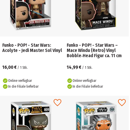
Funko - POP! - Star Wars:
Funko - POP! - Star Wars –
Acolyte - Jedi Master Sol Vinyl
Mace Windu (Retro) Vinyl
Bobble‑Head Figur ca. 11 cm
16,00 €
14,99 €
/
1
Stk.
/
1
Stk.
Online verfügbar
Online verfügbar
In die Filiale lieferbar
In die Filiale lieferbar