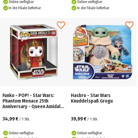
Online verfügbar
Online verfügbar
In die Filiale lieferbar
In die Filiale lieferbar
Funko - POP! - Star Wars:
Hasbro - Star Wars
Phantom Menace 25th
Knuddelspaß Grogu
Anniversary - Queen Amidala
on Throne Deluxe
34,99 €
39,99 €
/
1
Stk.
/
1
Stk.
Online verfügbar
Online verfügbar