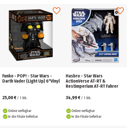
Funko - POP! - Star Wars -
Hasbro - Star Wars
Darth Vader (Light Up) 6"Vinyl
ActionVerse AT-RT &
Restimperium AT-RT Fahrer
25,00 €
34,99 €
/
1
Stk.
/
1
Stk.
Online verfügbar
Online verfügbar
In die Filiale lieferbar
In die Filiale lieferbar