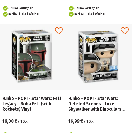
Online verfügbar
Online verfügbar
In die Filiale lieferbar
In die Filiale lieferbar
Funko - POP! - Star Wars: Fett
Funko - POP! - Star Wars:
Legacy - Boba Fett (with
Deleted Scenes - Luke
Rockets) Vinyl
Skywalker with Binoculars
Vinyl
16,00 €
16,99 €
/
1
Stk.
/
1
Stk.