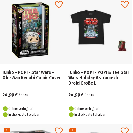
Funko - POP! - Star Wars -
Funko - POP! - POP! & Tee Star
Obi-Wan Kenobi Comic Cover
Wars Holiday Astromech
Droid Größe L
24,99 €
24,99 €
/
1
Stk.
/
1
Stk.
Online verfügbar
Online verfügbar
In die Filiale lieferbar
In die Filiale lieferbar