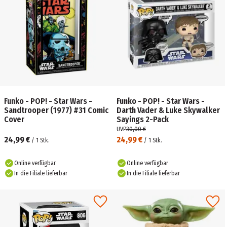
Funko - POP! - Star Wars -
Funko - POP! - Star Wars -
Sandtrooper (1977) #31 Comic
Darth Vader & Luke Skywalker
Cover
Sayings 2-Pack
UVP
30,00 €
24,99 €
24,99 €
/
1
Stk.
/
1
Stk.
Online verfügbar
Online verfügbar
In die Filiale lieferbar
In die Filiale lieferbar