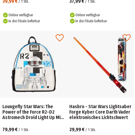
39,99 €
37,99 €
/
1
Stk.
/
1
Stk.
Online verfügbar
Online verfügbar
In die Filiale lieferbar
In die Filiale lieferbar
Loungefly Star Wars: The
Hasbro - Star Wars Lightsaber
Power of the Force R2-D2
Forge Kyber Core Darth Vader
Astromech Droid Light Up Mini
elektronisches Lichtschwert
Backpack
79,99 €
29,99 €
/
1
Stk.
/
1
Stk.