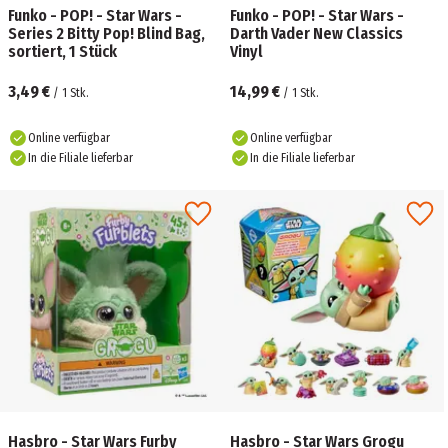
Funko - POP! - Star Wars -
Funko - POP! - Star Wars -
Series 2 Bitty Pop! Blind Bag,
Darth Vader New Classics
sortiert, 1 Stück
Vinyl
3,49 €
14,99 €
/
1
Stk.
/
1
Stk.
Online verfügbar
Online verfügbar
In die Filiale lieferbar
In die Filiale lieferbar
Hasbro - Star Wars Furby
Hasbro - Star Wars Grogu