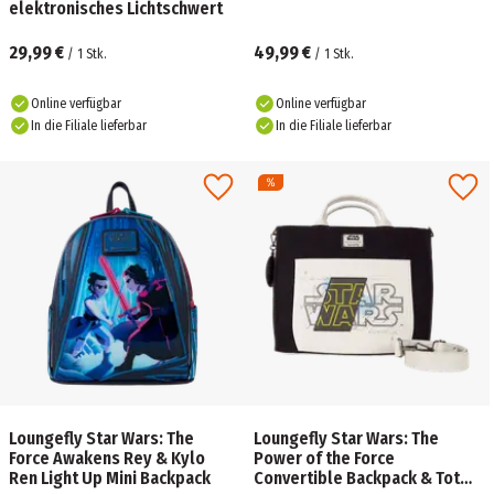
elektronisches Lichtschwert
29,99 €
49,99 €
/
1
Stk.
/
1
Stk.
Online verfügbar
Online verfügbar
In die Filiale lieferbar
In die Filiale lieferbar
Loungefly Star Wars: The
Loungefly Star Wars: The
Force Awakens Rey & Kylo
Power of the Force
Ren Light Up Mini Backpack
Convertible Backpack & Tote