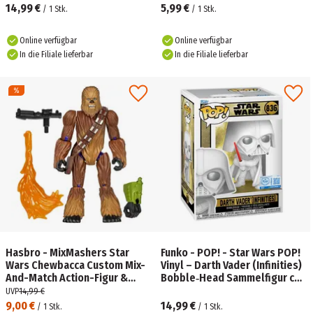
14,99 €
5,99 €
/
1
Stk.
/
1
Stk.
Online verfügbar
Online verfügbar
In die Filiale lieferbar
In die Filiale lieferbar
Hasbro - MixMashers Star
Funko - POP! - Star Wars POP!
Wars Chewbacca Custom Mix-
Vinyl – Darth Vader (Infinities)
And-Match Action-Figur &
Bobble‑Head Sammelfigur ca.
Zubehör
11cm
UVP
14,99 €
9,00 €
14,99 €
/
1
Stk.
/
1
Stk.