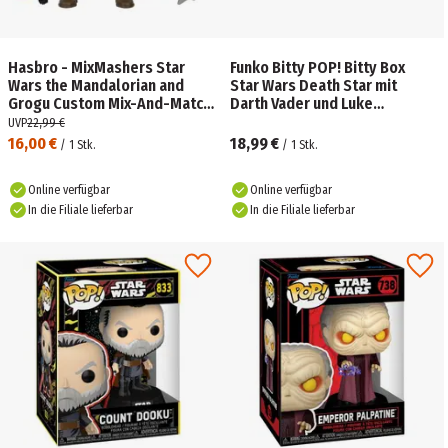
Hasbro - MixMashers Star
Funko Bitty POP! Bitty Box
Wars the Mandalorian and
Star Wars Death Star mit
Grogu Custom Mix-And-Match
Darth Vader und Luke
Deluxe Action-Figur &
Skywalker
UVP
22,99 €
Zubehör
16,00 €
18,99 €
/
1
Stk.
/
1
Stk.
Online verfügbar
Online verfügbar
In die Filiale lieferbar
In die Filiale lieferbar