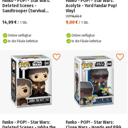
Funko - POP! - Star Wars:
Funko - POP! - Star Wars:
Deleted Scenes -
Acolyte - Yord Fandar Pop!
Sandtrooper (Survival
Vinyl
Backpack) Vinyl
UVP
16,00 €
14,99 €
9,00 €
/
1
Stk.
/
1
Stk.
Online verfügbar
Online verfügbar
In die Filiale lieferbar
In die Filiale lieferbar
Funko - POP! - Star Wars:
Funko - POP! - Star Wars:
Deleted Scenes - Jabba the
Clone Wars - Hondo and Pikk