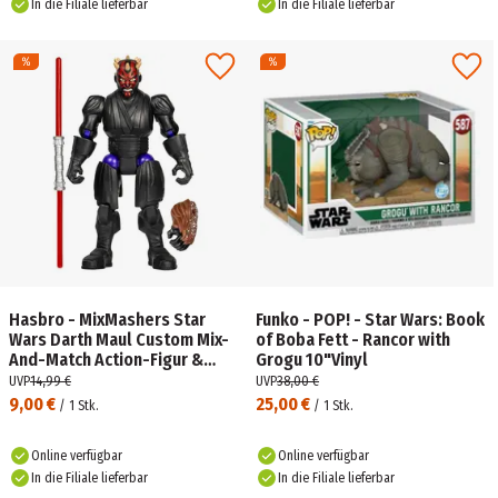
In die Filiale lieferbar
In die Filiale lieferbar
Hasbro - MixMashers Star
Funko - POP! - Star Wars: Book
Wars Darth Maul Custom Mix-
of Boba Fett - Rancor with
And-Match Action-Figur &
Grogu 10"Vinyl
Zubehör
UVP
14,99 €
UVP
38,00 €
9,00 €
25,00 €
/
1
Stk.
/
1
Stk.
Online verfügbar
Online verfügbar
In die Filiale lieferbar
In die Filiale lieferbar