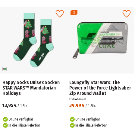
Happy Socks Unisex Socken
Loungefly Star Wars: The
STAR WARS™ Mandalorian
Power of the Force Lightsaber
Holidays
Zip Around Wallet
UVP
45,00 €
13,95 €
39,99 €
/
1
Stk.
/
1
Stk.
Online verfügbar
Online verfügbar
In die Filiale lieferbar
In die Filiale lieferbar