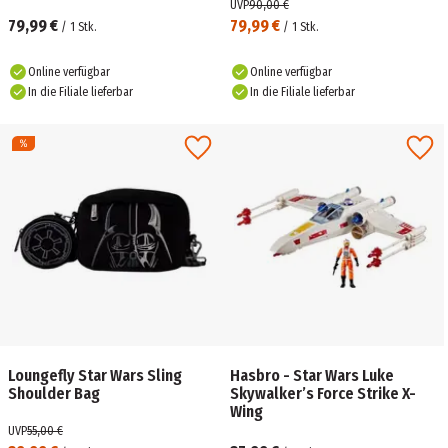
Crossbody Bag
UVP
90,00 €
79,99 €
79,99 €
/
1
Stk.
/
1
Stk.
Online verfügbar
Online verfügbar
In die Filiale lieferbar
In die Filiale lieferbar
Loungefly Star Wars Sling
Hasbro - Star Wars Luke
Shoulder Bag
Skywalker’s Force Strike X-
Wing
UVP
55,00 €