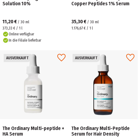
Solution 10%
Copper Peptides 1% Serum
11,20 €
35,30 €
/
30
ml
/
30
ml
373,33 € / 1 l
1.176,67 € / 1 l
Online verfügbar
In die Filiale lieferbar
AUSVERKAUFT
AUSVERKAUFT
The Ordinary Multi-peptide +
The Ordinary Multi-Peptide
HA Serum
Serum for Hair Density