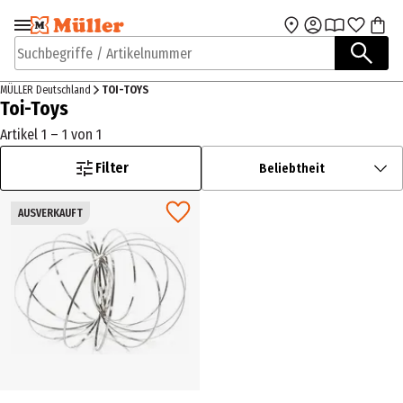
Zur Navigation
Zum Hauptinhalt
springen
springen
Suchbegriffe / Artikelnummer
MÜLLER Deutschland
TOI-TOYS
Toi-Toys
Artikel 1 – 1 von 1
Filter
Beliebtheit
AUSVERKAUFT