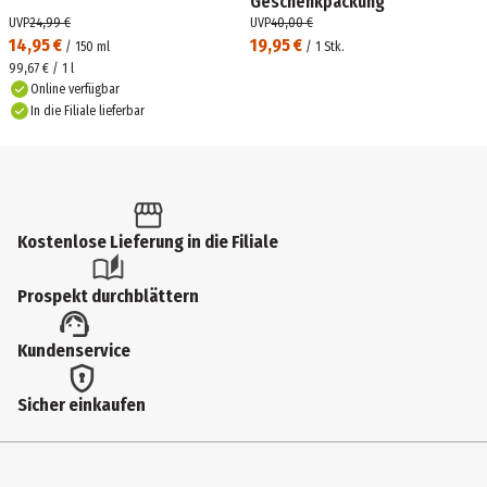
Geschenkpackung
UVP
24,99 €
UVP
40,00 €
14,95 €
19,95 €
/
150
ml
/
1
Stk.
99,67 € / 1 l
Online verfügbar
In die Filiale lieferbar
Kostenlose Lieferung in die Filiale
Prospekt durchblättern
Kundenservice
Sicher einkaufen