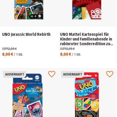
UNO Jurassic World Rebirth
UNO Mattel Kartenspiel für
Kinder und Familienabende in
rubinroter Sonderedition zum
80. Jubiläum
UVP
12,99 €
UVP
12,99 €
8,00 €
8,00 €
/
1
Stk.
/
1
Stk.
AUSVERKAUFT
AUSVERKAUFT