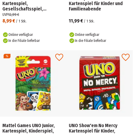
Kartenspiel,
Kartenspiel für Kinder und
Gesellschaftsspiel,
Familienabende
Familienspiel, Kinderspiel
UVP
12,99 €
8,99 €
11,99 €
/
1
Stk.
/
1
Stk.
Online verfügbar
Online verfügbar
In die Filiale lieferbar
In die Filiale lieferbar
Mattel Games UNO Junior,
UNO Show'em No Mercy
Kartenspiel, Kinderspiel,
Kartenspiel für Kinder,