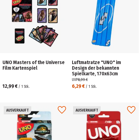
UNO Masters of the Universe
Luftmatratze "UNO" im
Film Kartenspiel
Design der bekannten
Spielkarte, 170x63cm
UVP
8,99 €
12,99 €
6,29 €
/
1
Stk.
/
1
Stk.
AUSVERKAUFT
AUSVERKAUFT