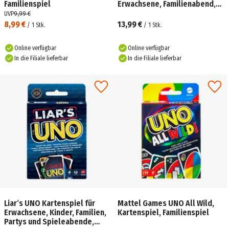
Familienspiel
Erwachsene, Familienabend,
Partys und Reisen
UVP
9,99 €
8,99 €
13,99 €
/
1
Stk.
/
1
Stk.
Online verfügbar
Online verfügbar
In die Filiale lieferbar
In die Filiale lieferbar
Liar‘s UNO Kartenspiel für
Mattel Games UNO All Wild,
Erwachsene, Kinder, Familien,
Kartenspiel, Familienspiel
Partys und Spieleabende,