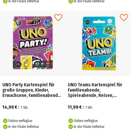
In die Filiale lieferbar
In die Filiale lieferbar
UNO Party Kartenspiel für
UNO Teams Kartenspiel für
große Gruppen, Kinder,
Familienabende,
Erwachsene, Familienabende,
Spieleabende, Reisen,
6 bis 14 Spieler, ab 7 Jahren
Camping und Partys
14,99 €
11,99 €
/
1
Stk.
/
1
Stk.
Online verfügbar
Online verfügbar
In die Filiale lieferbar
In die Filiale lieferbar