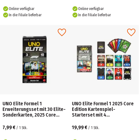
Online verfügbar
Online verfügbar
In die Filiale lieferbar
In die Filiale lieferbar
UNO Elite Formel 1
UNO Elite Formel 1 2025 Core
Erweiterungsset mit 30 Elite-
Edition Kartenspiel-
Sonderkarten, 2025 Core
Starterset mit 4
Edition.
Erweiterungssets und 2
Promo-Karten
7,99 €
19,99 €
/
1
Stk.
/
1
Stk.