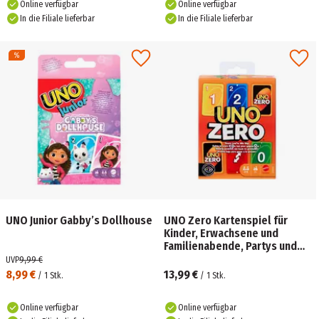
Online verfügbar
Online verfügbar
In die Filiale lieferbar
In die Filiale lieferbar
UNO Junior Gabby’s Dollhouse
UNO Zero Kartenspiel für
Kinder, Erwachsene und
Familienabende, Partys und
Reisen, enthält Kartenspiel
UVP
9,99 €
und Punktekarte
8,99 €
13,99 €
/
1
Stk.
/
1
Stk.
Online verfügbar
Online verfügbar