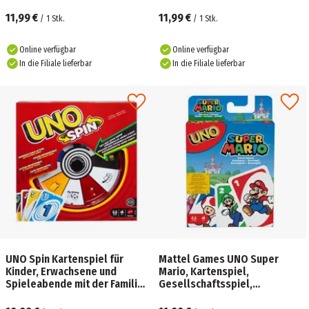
Tricks und Bluffs
11,99 €
11,99 €
/
1
Stk.
/
1
Stk.
Online verfügbar
Online verfügbar
In die Filiale lieferbar
In die Filiale lieferbar
UNO Spin Kartenspiel für
Mattel Games UNO Super
Kinder, Erwachsene und
Mario, Kartenspiel,
Spieleabende mit der Familie,
Gesellschaftsspiel,
klassisches Spiel mit
Familienspiel
Drehscheibe