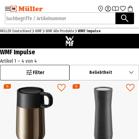
Zur Navigation
Zum Hauptinhalt
springen
springen
Suchbegriffe / Artikelnummer
MÜLLER Deutschland
WMF
WMF Alle Produkte
WMF Impulse
WMF Impulse
Artikel 1 – 4 von 4
Filter
Beliebtheit