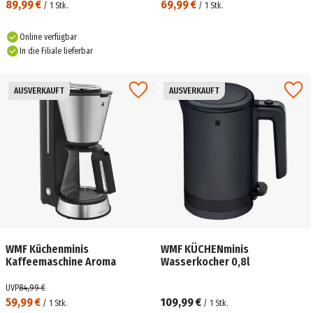
89,99 €
69,99 €
/
1
Stk.
/
1
Stk.
Online verfügbar
In die Filiale lieferbar
AUSVERKAUFT
AUSVERKAUFT
WMF Küchenminis
WMF KÜCHENminis
Kaffeemaschine Aroma
Wasserkocher 0,8l
UVP
84,99 €
59,99 €
109,99 €
/
1
Stk.
/
1
Stk.