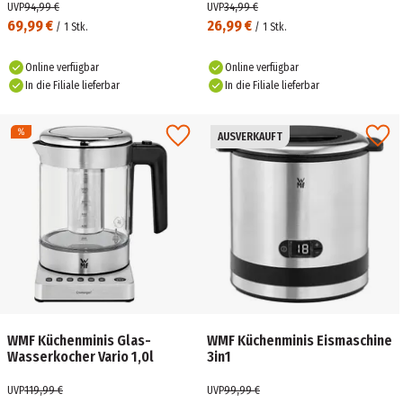
UVP
94,99 €
UVP
34,99 €
69,99 €
26,99 €
/
1
Stk.
/
1
Stk.
Online verfügbar
Online verfügbar
In die Filiale lieferbar
In die Filiale lieferbar
AUSVERKAUFT
WMF Küchenminis Glas-
WMF Küchenminis Eismaschine
Wasserkocher Vario 1,0l
3in1
UVP
119,99 €
UVP
99,99 €