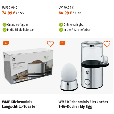
UVP
99,99 €
UVP
99,99 €
74,99 €
64,99 €
/
1
Stk.
/
1
Stk.
Online verfügbar
Online verfügbar
In die Filiale lieferbar
In die Filiale lieferbar
WMF Küchenminis
WMF Küchenminis Eierkocher
Langschlitz-Toaster
1-Ei-Kocher My Egg