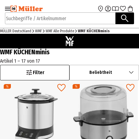
Zur Navigation
Zum Hauptinhalt
springen
springen
Suchbegriffe / Artikelnummer
MÜLLER Deutschland
WMF
WMF Alle Produkte
WMF KÜCHENminis
WMF KÜCHENminis
Artikel 1 – 17 von 17
Filter
Beliebtheit