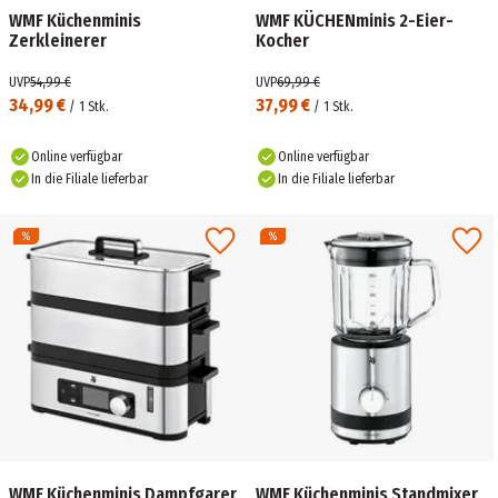
WMF Küchenminis
WMF KÜCHENminis 2-Eier-
Zerkleinerer
Kocher
UVP
54,99 €
UVP
69,99 €
34,99 €
37,99 €
/
1
Stk.
/
1
Stk.
Online verfügbar
Online verfügbar
In die Filiale lieferbar
In die Filiale lieferbar
WMF Küchenminis Dampfgarer
WMF Küchenminis Standmixer