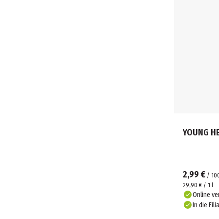
YOUNG HE
2,99 €
/
10
29,90 € / 1 l
Online ve
In die Fili