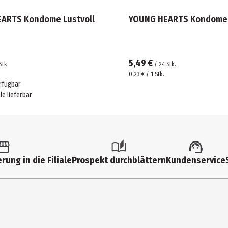
ARTS Kondome Lustvoll
YOUNG HEARTS Kondome
5,49 €
Stk.
/
24
Stk.
0,23 € / 1 Stk.
rfügbar
ale lieferbar
rung in die Filiale
Prospekt durchblättern
Kundenservice