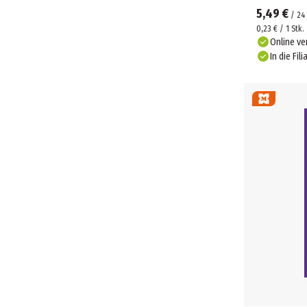
5,49 €
/
24
0,23 € / 1 Stk.
Online ve
In die Fili