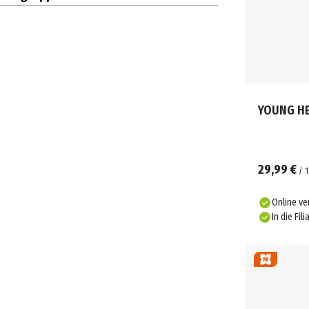
YOUNG HE
29,99 €
/
1
Online ve
In die Fili