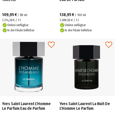
109,95 €
138,95 €
/
80
ml
/
100
ml
1.374,38 € / 1 l
1.389,50 € / 1 l
Online verfügbar
Online verfügbar
In die Filiale lieferbar
In die Filiale lieferbar
Yves Saint Laurent L'Homme
Yves Saint Laurent La Nuit De
Le Parfum Eau de Parfum
L'Homme Le Parfum