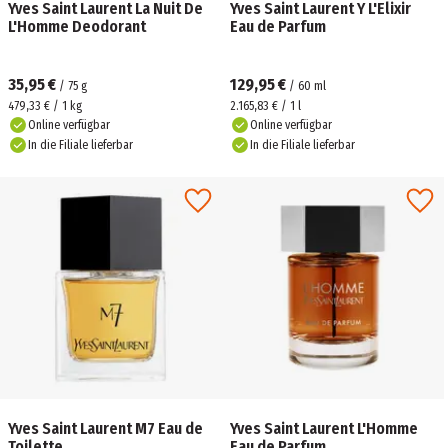
Yves Saint Laurent La Nuit De
Yves Saint Laurent Y L'Elixir
L'Homme Deodorant
Eau de Parfum
35,95 €
129,95 €
/
75
g
/
60
ml
479,33 € / 1 kg
2.165,83 € / 1 l
Online verfügbar
Online verfügbar
In die Filiale lieferbar
In die Filiale lieferbar
Yves Saint Laurent M7 Eau de
Yves Saint Laurent L'Homme
Toilette
Eau de Parfum