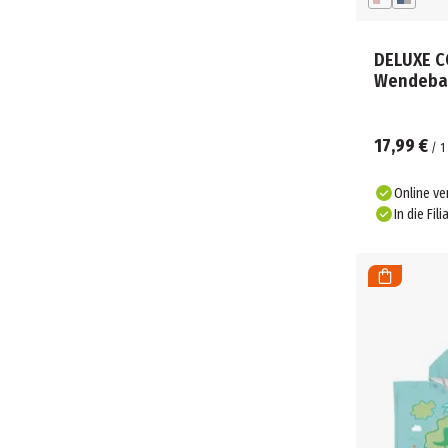
DELUXE C
Wendeba
17,99 €
/
1
Online ve
In die Fili