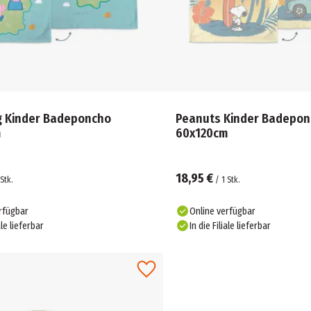
g Kinder Badeponcho
Peanuts Kinder Badepo
m
60x120cm
18,95 €
Stk.
/
1
Stk.
rfügbar
Online verfügbar
ale lieferbar
In die Filiale lieferbar