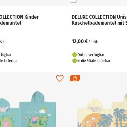
OLLECTION Kinder
DELUXE COLLECTION Unis
demantel
Kuschelbademantel mit 
12,00 €
Stk.
/
1
Stk.
rfügbar
Online verfügbar
ale lieferbar
In die Filiale lieferbar