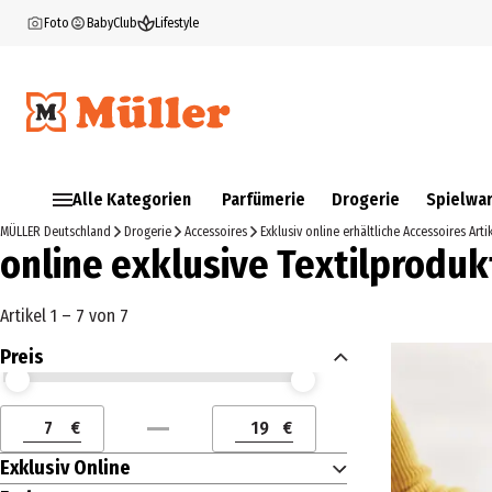
Foto
BabyClub
Lifestyle
Alle Kategorien
Parfümerie
Drogerie
Spielwa
MÜLLER Deutschland
Drogerie
Accessoires
Exklusiv online erhältliche Accessoires Arti
online exklusive Textilproduk
Artikel 1 – 7 von 7
Preis
Preis (€) ab
Preis (€) bis
€
€
Preis (€) ab
Preis (€) bis
Exklusiv Online