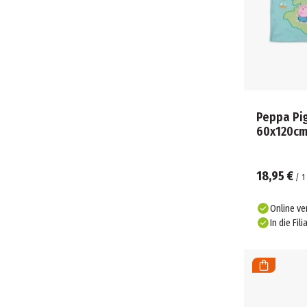
Peppa Pi
60x120c
18,95 €
/
1
Online ve
In die Fili