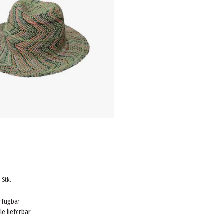
1
Stk.
rfügbar
ale lieferbar