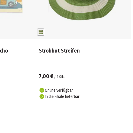
ncho
Strohhut Streifen
7,00 €
/
1
Stk.
Online verfügbar
In die Filiale lieferbar