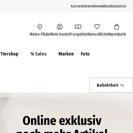
Karriere
Unternehmen
Aktuelles
Service
Meine Filiale
Mein Konto
Prospekte
Wunschliste
Warenkorb
Tiershop
% Sales
Marken
Foto
Beliebtheit