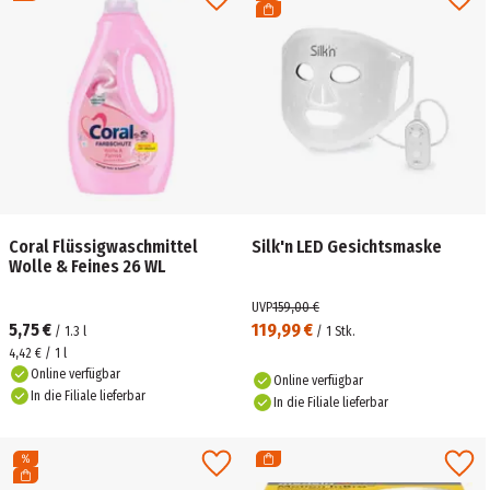
Coral Flüssigwaschmittel
Silk'n LED Gesichtsmaske
Wolle & Feines 26 WL
UVP
159,00 €
5,75 €
119,99 €
/
1.3
l
/
1
Stk.
4,42 € / 1 l
Online verfügbar
Online verfügbar
In die Filiale lieferbar
In die Filiale lieferbar