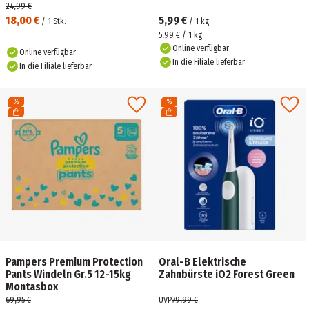
24,99 €
18,00 €
5,99 €
/
1
Stk.
/
1
kg
5,99 € / 1 kg
Online verfügbar
Online verfügbar
In die Filiale lieferbar
In die Filiale lieferbar
Pampers Premium Protection
Oral-B Elektrische
Pants Windeln Gr.5 12-15kg
Zahnbürste iO2 Forest Green
Montasbox
69,95 €
UVP
79,99 €