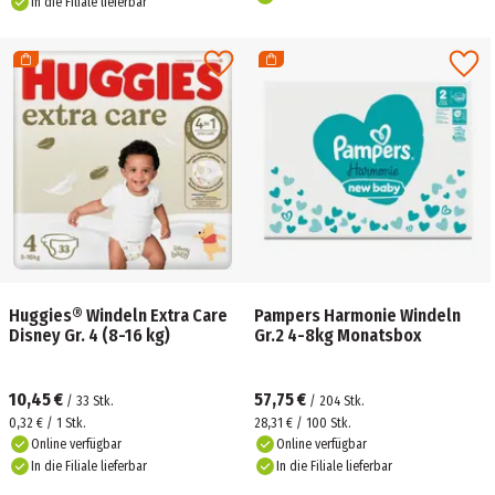
In die Filiale lieferbar
Huggies® Windeln Extra Care
Pampers Harmonie Windeln
Disney Gr. 4 (8-16 kg)
Gr.2 4-8kg Monatsbox
10,45 €
57,75 €
/
33
Stk.
/
204
Stk.
0,32 € / 1 Stk.
28,31 € / 100 Stk.
Online verfügbar
Online verfügbar
In die Filiale lieferbar
In die Filiale lieferbar