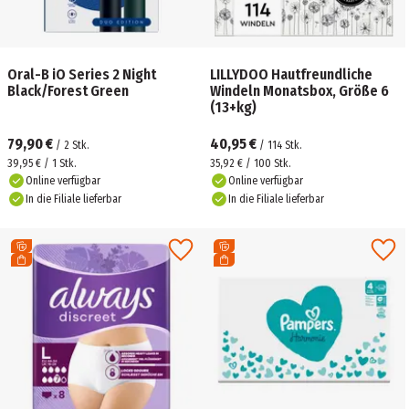
Oral-B iO Series 2 Night
LILLYDOO Hautfreundliche
Black/Forest Green
Windeln Monatsbox, Größe 6
(13+kg)
79,90 €
40,95 €
/
2
Stk.
/
114
Stk.
39,95 € / 1 Stk.
35,92 € / 100 Stk.
Online verfügbar
Online verfügbar
In die Filiale lieferbar
In die Filiale lieferbar