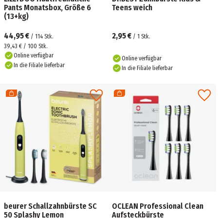
Pants Monatsbox, Größe 6
Teens weich
(13+kg)
44,95 €
2,95 €
/
114
Stk.
/
1
Stk.
39,43 € / 100 Stk.
Online verfügbar
Online verfügbar
In die Filiale lieferbar
In die Filiale lieferbar
beurer Schallzahnbürste SC
OCLEAN Professional Clean
50 Splashy Lemon
Aufsteckbürste