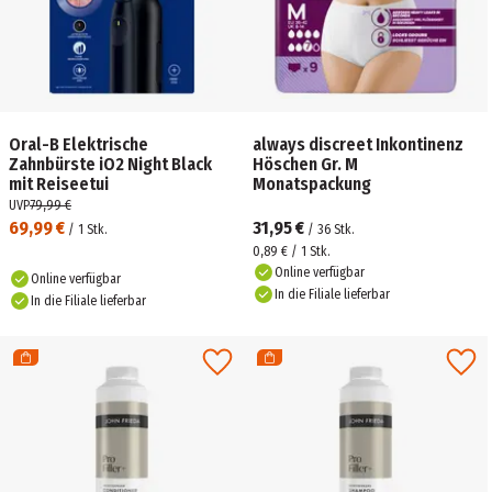
Oral-B Elektrische
always discreet Inkontinenz
Zahnbürste iO2 Night Black
Höschen Gr. M
mit Reiseetui
Monatspackung
UVP
79,99 €
69,99 €
31,95 €
/
1
Stk.
/
36
Stk.
0,89 € / 1 Stk.
Online verfügbar
Online verfügbar
In die Filiale lieferbar
In die Filiale lieferbar