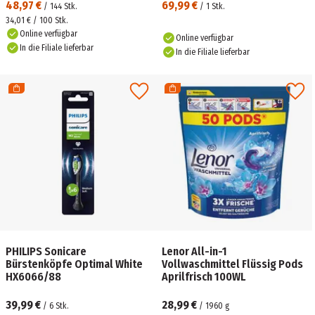
48,97 €
69,99 €
/
144
Stk.
/
1
Stk.
34,01 € / 100 Stk.
Online verfügbar
Online verfügbar
In die Filiale lieferbar
In die Filiale lieferbar
PHILIPS Sonicare
Lenor All-in-1
Bürstenköpfe Optimal White
Vollwaschmittel Flüssig Pods
HX6066/88
Aprilfrisch 100WL
39,99 €
28,99 €
/
6
Stk.
/
1960
g