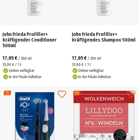
John Frieda ProFiller+
John Frieda ProFiller+
Kräftigender Conditioner
Kräftigendes Shampoo 500ml
500ml
17,95 €
17,95 €
/
500
ml
/
500
ml
35,90 € / 1 l
35,90 € / 1 l
Online verfügbar
Online verfügbar
In die Filiale lieferbar
In die Filiale lieferbar