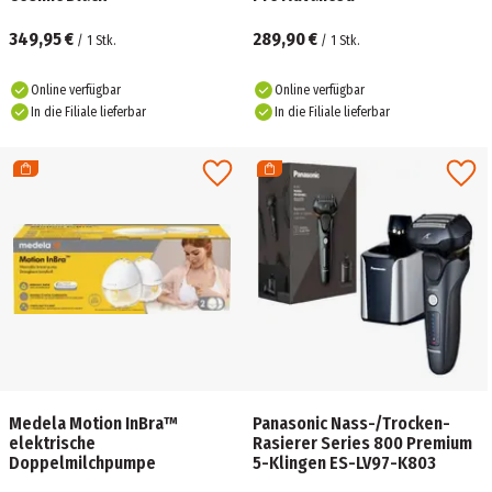
349,95 €
289,90 €
/
1
Stk.
/
1
Stk.
Online verfügbar
Online verfügbar
In die Filiale lieferbar
In die Filiale lieferbar
Medela Motion InBra™
Panasonic Nass-/Trocken-
elektrische
Rasierer Series 800 Premium
Doppelmilchpumpe
5-Klingen ES-LV97-K803