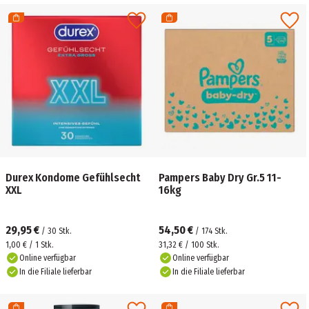
Durex Kondome Gefühlsecht
Pampers Baby Dry Gr.5 11-
XXL
16kg
29,95 €
54,50 €
/
30
Stk.
/
174
Stk.
1,00 € / 1 Stk.
31,32 € / 100 Stk.
Online verfügbar
Online verfügbar
In die Filiale lieferbar
In die Filiale lieferbar