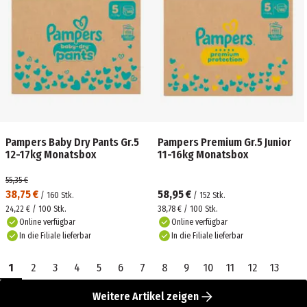
Pampers Baby Dry Pants Gr.5
Pampers Premium Gr.5 Junior
12-17kg Monatsbox
11-16kg Monatsbox
55,35 €
38,75 €
58,95 €
/
160
Stk.
/
152
Stk.
24,22 € / 100 Stk.
38,78 € / 100 Stk.
Online verfügbar
Online verfügbar
In die Filiale lieferbar
In die Filiale lieferbar
1
2
3
4
5
6
7
8
9
10
11
12
13
Weitere Artikel zeigen