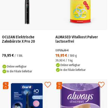
OCLEAN Elektrische
ALMASED Vitalkost Pulver
Zahnbürste X Pro 20
lactosefrei
UVP
25,20 €
79,95 €
19,95 €
/
1
Stk.
/
500
g
39,90 € / 1 kg
Online verfügbar
Online verfügbar
In die Filiale lieferbar
In die Filiale lieferbar