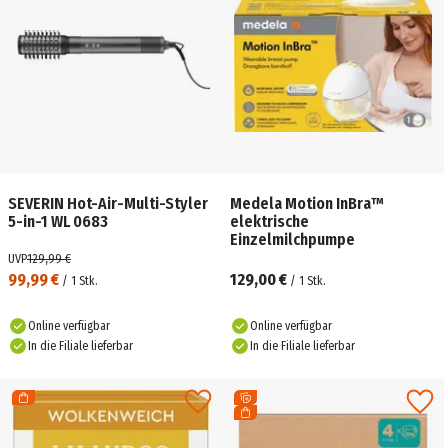
SEVERIN Hot-Air-Multi-Styler
Medela Motion InBra™
5-in-1 WL 0683
elektrische
Einzelmilchpumpe
UVP
129,99 €
99,99 €
129,00 €
/
1
Stk.
/
1
Stk.
Online verfügbar
Online verfügbar
In die Filiale lieferbar
In die Filiale lieferbar