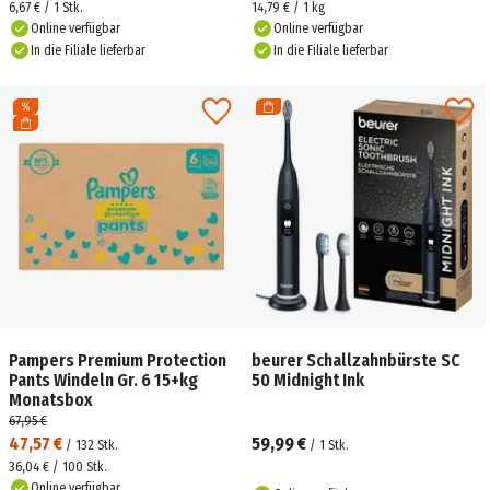
6,67 € / 1 Stk.
14,79 € / 1 kg
Online verfügbar
Online verfügbar
In die Filiale lieferbar
In die Filiale lieferbar
Pampers Premium Protection
beurer Schallzahnbürste SC
Pants Windeln Gr. 6 15+kg
50 Midnight Ink
Monatsbox
67,95 €
47,57 €
59,99 €
/
132
Stk.
/
1
Stk.
36,04 € / 100 Stk.
Online verfügbar