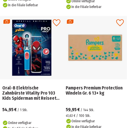
Online verfügbar
In die Filiale lieferbar
In die Filiale lieferbar
Oral-B Elektrische
Pampers Premium Protection
Zahnbürste Vitality Pro 103
Windeln Gr. 6 13+ kg
Kids Spiderman mit Reiseetui,
1Stück
54,95 €
59,95 €
/
1
Stk.
/
144
Stk.
41,63 € / 100 Stk.
Online verfügbar
Online verfügbar
In die Filiale lieferbar