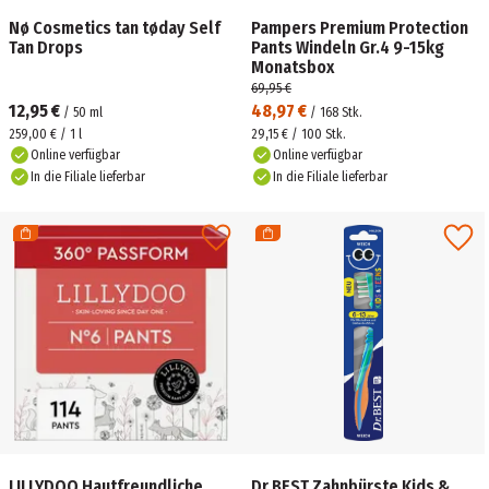
Nø Cosmetics tan tøday Self
Pampers Premium Protection
Tan Drops
Pants Windeln Gr.4 9-15kg
Monatsbox
69,95 €
12,95 €
48,97 €
/
50
ml
/
168
Stk.
259,00 € / 1 l
29,15 € / 100 Stk.
Online verfügbar
Online verfügbar
In die Filiale lieferbar
In die Filiale lieferbar
LILLYDOO Hautfreundliche
Dr.BEST Zahnbürste Kids &