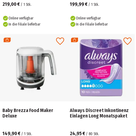
219,00 €
199,99 €
/
1
Stk.
/
1
Stk.
Online verfügbar
Online verfügbar
In die Filiale lieferbar
In die Filiale lieferbar
Baby Brezza Food Maker
Always Discreet Inkontinenz
Deluxe
Einlagen Long Monatspaket
149,90 €
24,95 €
/
1
Stk.
/
80
Stk.