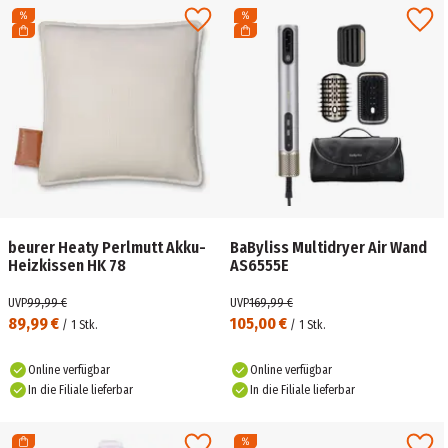
beurer Heaty Perlmutt Akku-
BaByliss Multidryer Air Wand
Heizkissen HK 78
AS6555E
UVP
99,99 €
UVP
169,99 €
89,99 €
105,00 €
/
1
Stk.
/
1
Stk.
Online verfügbar
Online verfügbar
In die Filiale lieferbar
In die Filiale lieferbar