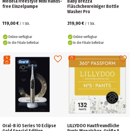
Medela Freestyle Mini Hands-
Baby Brezza
free Einzelpumpe
Fläschchenreiniger Bottle
Washer Pro
119,00 €
319,90 €
/
1
Stk.
/
1
Stk.
Online verfügbar
Online verfügbar
In die Filiale lieferbar
In die Filiale lieferbar
Oral-B iO Series 10 Eclipse
LILLYDOO Hautfreundliche
Gold Special Edition
Pants Monatsbox, Größe 5