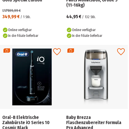
(11-16kg)
UVP
599,99 €
349,99 €
44,95 €
/
1
Stk.
/
132
Stk.
Online verfügbar
Online verfügbar
In die Filiale lieferbar
In die Filiale lieferbar
Oral-B Elektrische
Baby Brezza
Zahnbürste iO Series 10
Flaschenzubereiter Formula
Cosmic Black
Pro Advanced