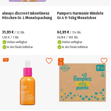
always discreet Inkontinenz
Pampers Harmonie Windeln
Höschen Gr. L Monatspackung
Gr.4 9-14kg Monatsbox
31,95 €
62,95 €
/
32
Stk.
/
174
Stk.
1,00 € / 1 Stk.
36,18 € / 100 Stk.
Online verfügbar
Online verfügbar
In die Filiale lieferbar
In die Filiale lieferbar