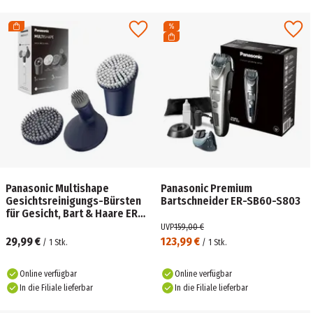
Panasonic Multishape
Panasonic Premium
Gesichtsreinigungs-Bürsten
Bartschneider ER-SB60-S803
für Gesicht, Bart & Haare ER-
CFB1-A503
UVP
159,00 €
29,99 €
123,99 €
/
1
Stk.
/
1
Stk.
Online verfügbar
Online verfügbar
In die Filiale lieferbar
In die Filiale lieferbar