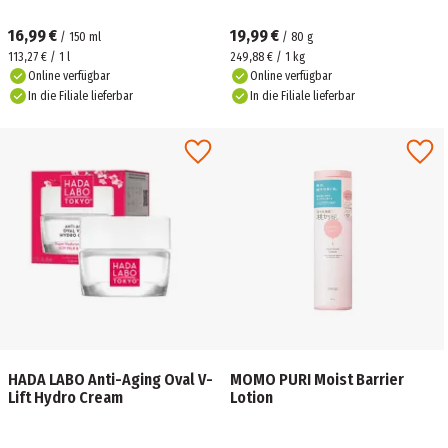
16,99 €
19,99 €
/
150
ml
/
80
g
113,27 € / 1 l
249,88 € / 1 kg
Online verfügbar
Online verfügbar
In die Filiale lieferbar
In die Filiale lieferbar
HADA LABO Anti-Aging Oval V-
MOMO PURI Moist Barrier
Lift Hydro Cream
Lotion