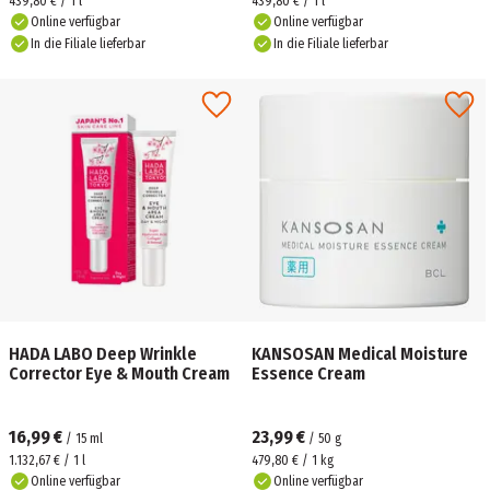
439,80 € / 1 l
439,80 € / 1 l
Online verfügbar
Online verfügbar
In die Filiale lieferbar
In die Filiale lieferbar
HADA LABO Deep Wrinkle
KANSOSAN Medical Moisture
Corrector Eye & Mouth Cream
Essence Cream
16,99 €
23,99 €
/
15
ml
/
50
g
1.132,67 € / 1 l
479,80 € / 1 kg
Online verfügbar
Online verfügbar