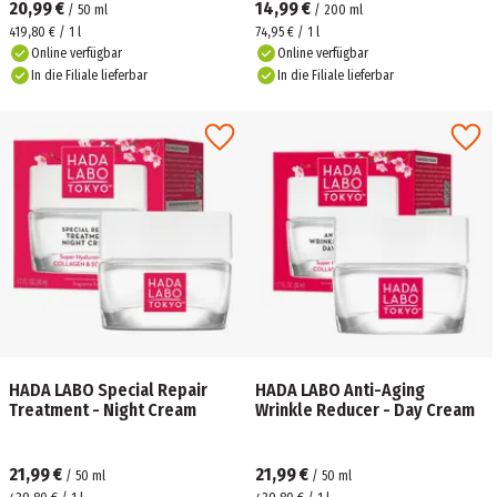
20,99 €
14,99 €
/
50
ml
/
200
ml
419,80 € / 1 l
74,95 € / 1 l
Online verfügbar
Online verfügbar
In die Filiale lieferbar
In die Filiale lieferbar
HADA LABO Special Repair
HADA LABO Anti-Aging
Treatment - Night Cream
Wrinkle Reducer - Day Cream
21,99 €
21,99 €
/
50
ml
/
50
ml