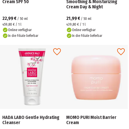
Cream SPF 50
Smoothing & Moisturizing
Cream Day & Night
22,99 €
21,99 €
/
50
ml
/
50
ml
459,80 € / 1 l
439,80 € / 1 l
Online verfügbar
Online verfügbar
In die Filiale lieferbar
In die Filiale lieferbar
HADA LABO Gentle Hydrating
MOMO PURI Moist Barrier
Cleanser
Cream