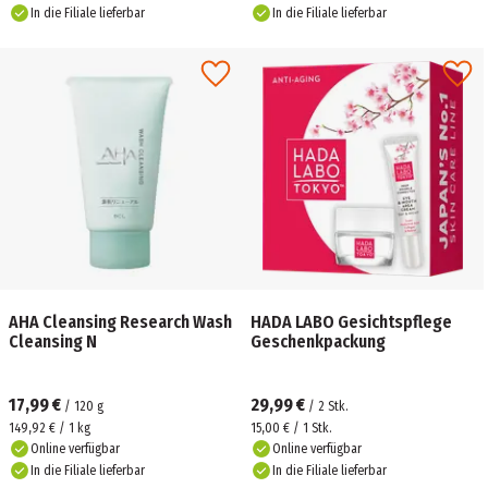
In die Filiale lieferbar
In die Filiale lieferbar
AHA Cleansing Research Wash
HADA LABO Gesichtspflege
Cleansing N
Geschenkpackung
17,99 €
29,99 €
/
120
g
/
2
Stk.
149,92 € / 1 kg
15,00 € / 1 Stk.
Online verfügbar
Online verfügbar
In die Filiale lieferbar
In die Filiale lieferbar