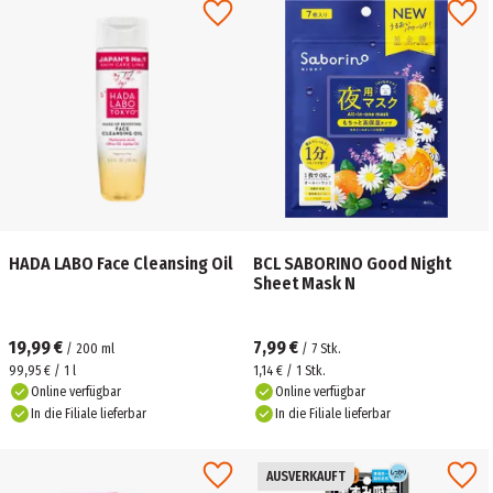
HADA LABO Face Cleansing Oil
BCL SABORINO Good Night
Sheet Mask N
19,99 €
7,99 €
/
200
ml
/
7
Stk.
99,95 € / 1 l
1,14 € / 1 Stk.
Online verfügbar
Online verfügbar
In die Filiale lieferbar
In die Filiale lieferbar
AUSVERKAUFT