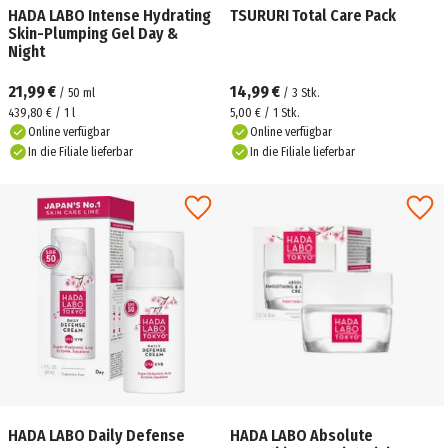
HADA LABO Intense Hydrating
TSURURI Total Care Pack
Skin-Plumping Gel Day &
Night
21,99 €
14,99 €
/
50
ml
/
3
Stk.
439,80 € / 1 l
5,00 € / 1 Stk.
Online verfügbar
Online verfügbar
In die Filiale lieferbar
In die Filiale lieferbar
HADA LABO Daily Defense
HADA LABO Absolute