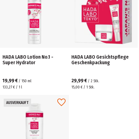
HADA LABO Lotion No.1 -
HADA LABO Gesichtspflege
Super Hydrator
Geschenkpackung
19,99 €
29,99 €
/
150
ml
/
2
Stk.
133,27 € / 1 l
15,00 € / 1 Stk.
AUSVERKAUFT