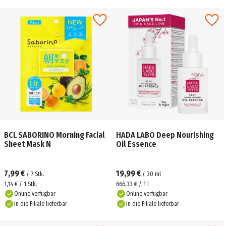
BCL SABORINO Morning Facial
HADA LABO Deep Nourishing
Sheet Mask N
Oil Essence
7,99 €
19,99 €
/
7
Stk.
/
30
ml
1,14 € / 1 Stk.
666,33 € / 1 l
Online verfügbar
Online verfügbar
In die Filiale lieferbar
In die Filiale lieferbar