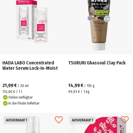
HADA LABO Concentrated
TSURURI Ghassoul Clay Pack
Water Serum Lock-In-Moist
21,99 €
14,99 €
/
30
ml
/
150
g
733,00 € / 1 l
99,93 € / 1 kg
Online verfügbar
In die Filiale lieferbar
AUSVERKAUFT
AUSVERKAUFT