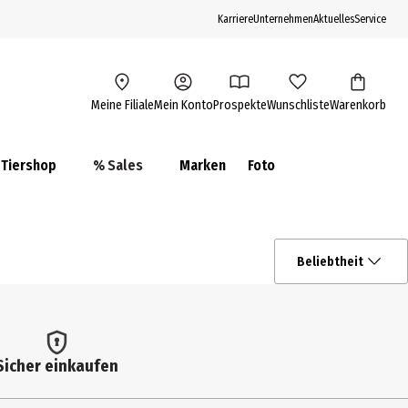
Karriere
Unternehmen
Aktuelles
Service
Meine Filiale
Mein Konto
Prospekte
Wunschliste
Warenkorb
Tiershop
% Sales
Marken
Foto
Beliebtheit
Sicher einkaufen