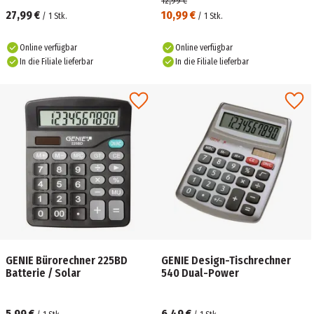
12,99 €
27,99 €
10,99 €
/
1
Stk.
/
1
Stk.
Online verfügbar
Online verfügbar
In die Filiale lieferbar
In die Filiale lieferbar
GENIE Bürorechner 225BD
GENIE Design-Tischrechner
Batterie / Solar
540 Dual-Power
5,99 €
6,49 €