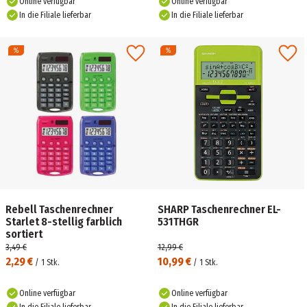
Online verfügbar
Online verfügbar
In die Filiale lieferbar
In die Filiale lieferbar
Rebell Taschenrechner
SHARP Taschenrechner EL-
Starlet 8-stellig farblich
531THGR
sortiert
3,49 €
12,99 €
2,29 €
10,99 €
/
1
Stk.
/
1
Stk.
Online verfügbar
Online verfügbar