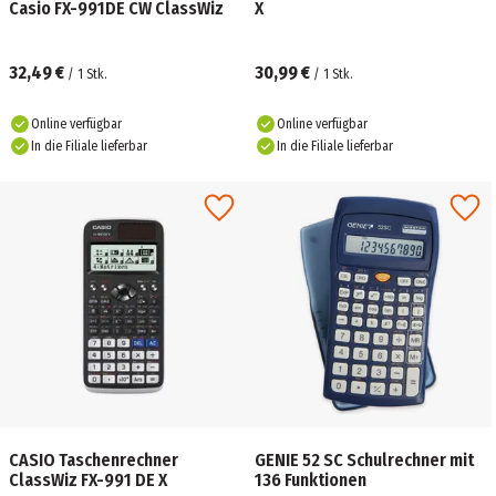
Casio FX-991DE CW ClassWiz
X
32,49 €
30,99 €
/
1
Stk.
/
1
Stk.
Online verfügbar
Online verfügbar
In die Filiale lieferbar
In die Filiale lieferbar
CASIO Taschenrechner
GENIE 52 SC Schulrechner mit
ClassWiz FX-991 DE X
136 Funktionen