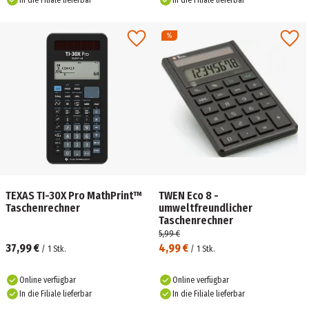
In die Filiale lieferbar
In die Filiale lieferbar
TEXAS TI-30X Pro MathPrint™
TWEN Eco 8 -
Taschenrechner
umweltfreundlicher
Taschenrechner
5,99 €
37,99 €
4,99 €
/
1
Stk.
/
1
Stk.
Online verfügbar
Online verfügbar
In die Filiale lieferbar
In die Filiale lieferbar