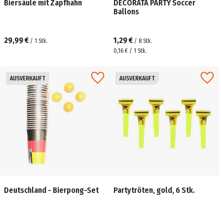
Biersäule mit Zapfhahn
DECORATA PARTY Soccer
Ballons
29,99 €
1,29 €
/
1
Stk.
/
8
Stk.
0,16 € / 1 Stk.
AUSVERKAUFT
AUSVERKAUFT
Deutschland - Bierpong-Set
Partytröten, gold, 6 Stk.