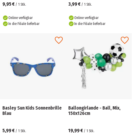
9,95 €
3,99 €
/
1
Stk.
/
1
Stk.
Online verfügbar
Online verfügbar
In die Filiale lieferbar
In die Filiale lieferbar
Basley Sun Kids Sonnenbrille
Ballongirlande - Ball, Mix,
Blau
150x126cm
5,99 €
19,99 €
/
1
Stk.
/
1
Stk.