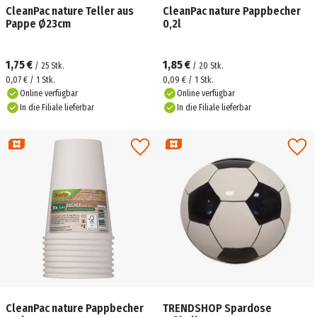
CleanPac nature Teller aus
CleanPac nature Pappbecher
Pappe Ø23cm
0,2l
1,75 €
1,85 €
/
25
Stk.
/
20
Stk.
0,07 € / 1 Stk.
0,09 € / 1 Stk.
Online verfügbar
Online verfügbar
In die Filiale lieferbar
In die Filiale lieferbar
CleanPac nature Pappbecher
TRENDSHOP Spardose