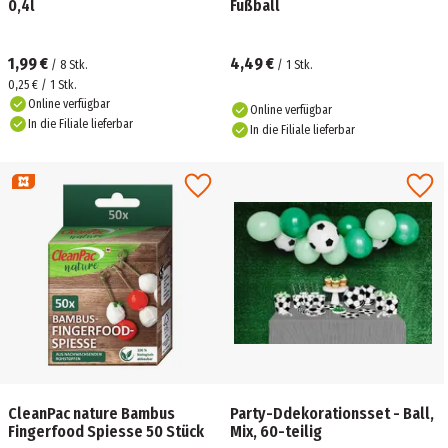
0,4l
Fußball
1,99 €
4,49 €
/
8
Stk.
/
1
Stk.
0,25 € / 1 Stk.
Online verfügbar
Online verfügbar
In die Filiale lieferbar
In die Filiale lieferbar
CleanPac nature Bambus
Party-Ddekorationsset - Ball,
Fingerfood Spiesse 50 Stück
Mix, 60-teilig