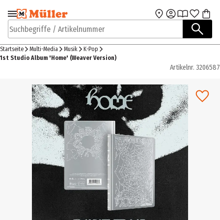
Zur Navigation
Zum Hauptinhalt
springen
springen
Suchbegriffe / Artikelnummer
Startseite
Multi-Media
Musik
K-Pop
1st Studio Album 'Home' (Weaver Version)
Artikelnr.
3206587