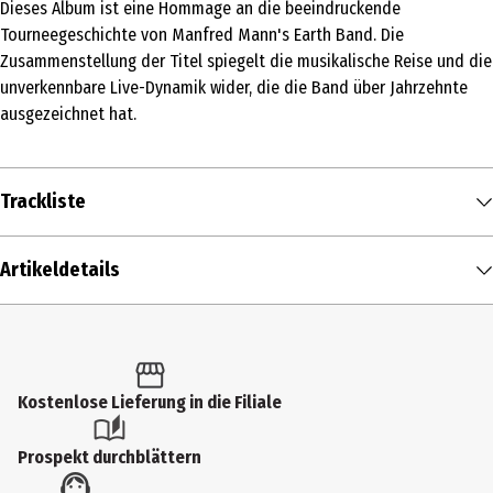
Dieses Album ist eine Hommage an die beeindruckende
Tourneegeschichte von Manfred Mann's Earth Band. Die
Zusammenstellung der Titel spiegelt die musikalische Reise und die
unverkennbare Live-Dynamik wider, die die Band über Jahrzehnte
ausgezeichnet hat.
Trackliste
DISK 1
Artikeldetails
Manfred Mann's
Spirits In The
1
00:05:57
Earth Band
Night
Inhalt
Manfred Mann's
2
Joybringer
00:03:45
1 Stk.
Earth Band
Produkttyp
Kostenlose Lieferung in die Filiale
Manfred Mann's
3
You Angel You
00:03:46
Earth Band
Multimedia
Prospekt durchblättern
Manfred Mann's
Lies (Through
Künstler
4
00:04:33