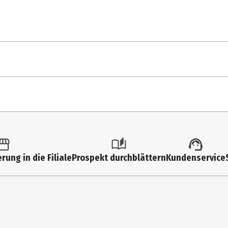
Born Fire
HOT
Come Over
tk.
Ash
ltimedia
So Cynical (Badum)
rung in die Filiale
Prospekt durchblättern
Kundenservice
 SSERAFIM
Pop