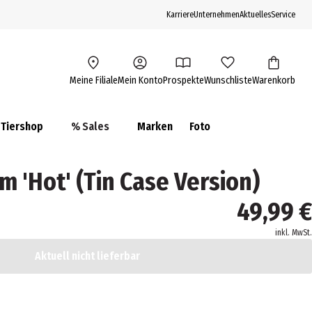
Karriere
Unternehmen
Aktuelles
Service
Meine Filiale
Mein Konto
Prospekte
Wunschliste
Warenkorb
Tiershop
% Sales
Marken
Foto
m 'Hot' (Tin Case Version)
49,99 €
inkl. MwSt.
Aktuell nicht lieferbar