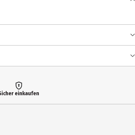
00:02:16
00:02:23
00:02:17
00:03:17
00:02:35
Sicher einkaufen