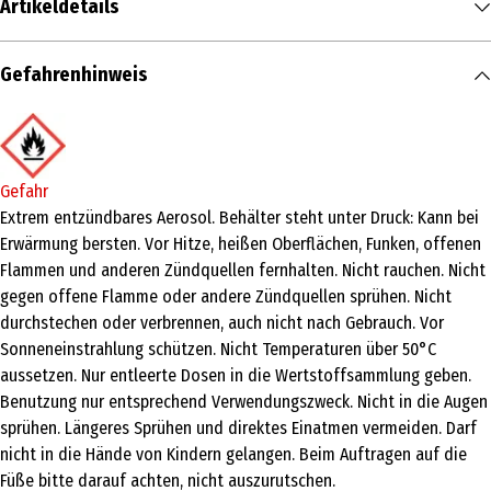
Artikeldetails
Inhalt
Gefahrenhinweis
150 ml
Produkttyp
Spray
Gefahr
Einsatzbereich
Extrem entzündbares Aerosol. Behälter steht unter Druck: Kann bei
Erwärmung bersten. Vor Hitze, heißen Oberflächen, Funken, offenen
Pflege
Flammen und anderen Zündquellen fernhalten. Nicht rauchen. Nicht
Hauttyp
gegen offene Flamme oder andere Zündquellen sprühen. Nicht
durchstechen oder verbrennen, auch nicht nach Gebrauch. Vor
ALL_TYPES
Sonneneinstrahlung schützen. Nicht Temperaturen über 50°C
Inhaltsstoffe
aussetzen. Nur entleerte Dosen in die Wertstoffsammlung geben.
Ingredients: Butane, Alcohol Denat., Isobutane, Propane,
Benutzung nur entsprechend Verwendungszweck. Nicht in die Augen
Octyldodecanol, Aqua, Linalyl Acetate, Pogostemon Cablin Oil,
sprühen. Längeres Sprühen und direktes Einatmen vermeiden. Darf
Dimethyl Phenethyl Acetate, Benzyl Alcohol, Coumarin, Limonene,
nicht in die Hände von Kindern gelangen. Beim Auftragen auf die
Linalool, Pinene, Rose Ketones, Beta-Caryophyllene, Parfum
Füße bitte darauf achten, nicht auszurutschen.