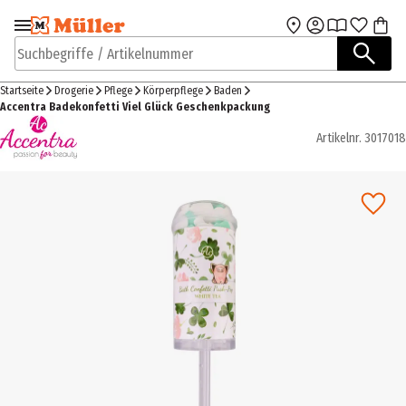
Zur Navigation
Zum Hauptinhalt
springen
springen
Suchbegriffe / Artikelnummer
Startseite
Drogerie
Pflege
Körperpflege
Baden
Accentra Badekonfetti Viel Glück Geschenkpackung
Artikelnr.
3017018