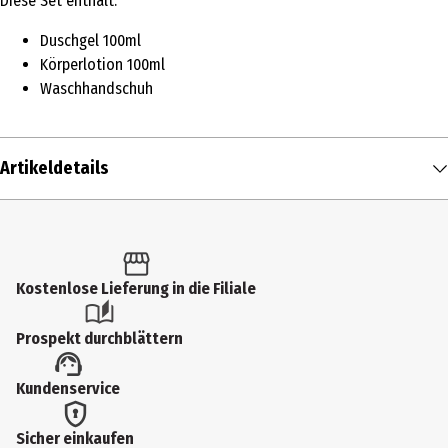
Diese Set enthält:
Duschgel 100ml
Körperlotion 100ml
Waschhandschuh
Artikeldetails
Inhalt
1 Stk.
Produkttyp
Kostenlose Lieferung in die Filiale
Duschgel
Prospekt durchblättern
Einsatzbereich
Kundenservice
Duschen
Hauttyp
Sicher einkaufen