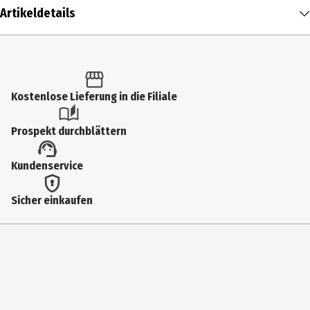
Artikeldetails
Inhalt
1 Stk.
Produkttyp
Kostenlose Lieferung in die Filiale
Outdoorzubehör
Prospekt durchblättern
Durchmesser
Kundenservice
6 cm
Höhe
Sicher einkaufen
16 cm
Hersteller
AdHoc Entwicklung und Vertrieb GmbH
Herstelleradresse
Im Pfeifferswörth 16, DE-68167 Mannheim