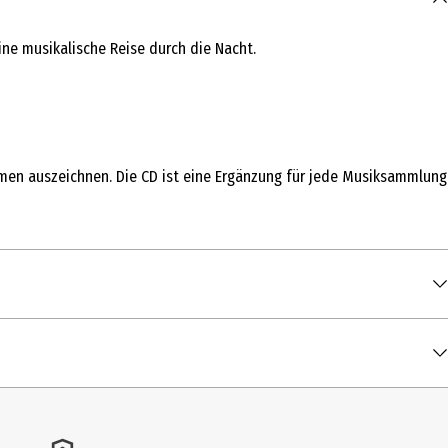
ne musikalische Reise durch die Nacht.
hmen auszeichnen. Die CD ist eine Ergänzung für jede Musiksammlung
00:04:12
00:04:00
00:03:31
00:03:11