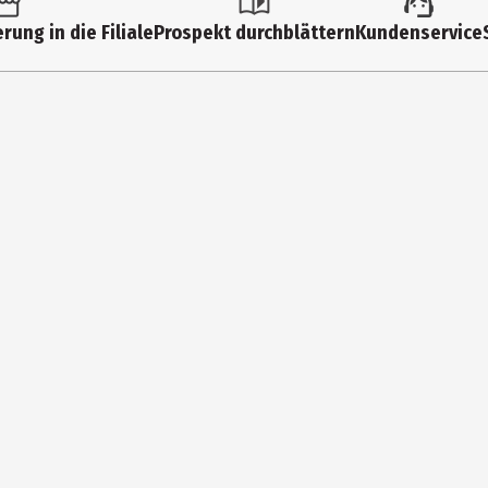
ltimedia
Snowchild
rung in die Filiale
Prospekt durchblättern
Kundenservice
e Weeknd
Escape From LA
Heartless
public
Faith
Blinding Lights
ectronic/Dance
In Your Eyes
Save Your Tears
Repeat After Me (Interlude)
versal International Music B.V.
After Hours
Gravelandseweg 80, Hilversum, 1217 EW, Netherlands (the)
Until I Bleed Out
oductsafety@umusic.com