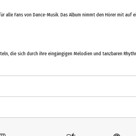
ür alle Fans von Dance-Musik. Das Album nimmt den Hörer mit auf ei
teln, die sich durch ihre eingängigen Melodien und tanzbaren Rhyt
Alone Again
Too Late
Hardest To Love
tk.
Scared To Live