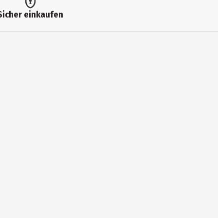
00:04:07
Sicher einkaufen
00:05:56
00:03:20
00:04:43
00:03:22
00:03:58
00:03:36
00:03:16
00:06:02
00:03:12