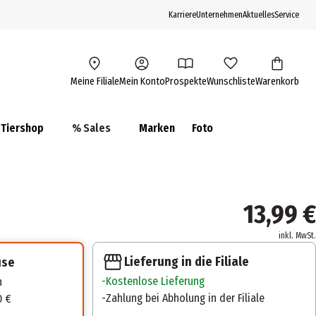
Karriere
Unternehmen
Aktuelles
Service
Meine Filiale
Mein Konto
Prospekte
Wunschliste
Warenkorb
Tiershop
% Sales
Marken
Foto
13,99 €
inkl. MwSt.
Lieferung in die Filiale
use
Kostenlose Lieferung
n
Zahlung bei Abholung in der Filiale
0 €