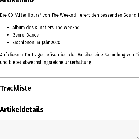
Die CD "After Hours" von The Weeknd liefert den passenden Sound f
Album des Künstlers The Weeknd
Genre: Dance
Erschienen im Jahr 2020
Auf diesem Tonträger präsentiert der Musiker eine Sammlung von Ti
und bietet abwechslungsreiche Unterhaltung.
Trackliste
DISK
1
Weeknd, The
Artikeldetails
1
2
Weeknd, The
3
Weeknd, The
Inhalt
1 S
4
Weeknd, The