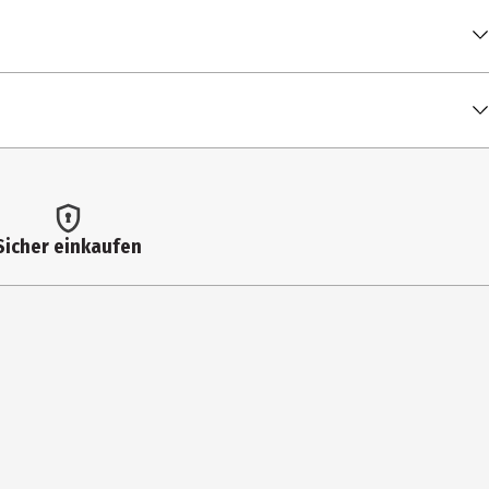
0 g
, Emulgator: Lecithine (SOJA); Zimtpulver (1,0%), Süßungsmittel:
3 kcal / 1.475 kJ
Sicher einkaufen
g
g
 g
4 g
g
 g