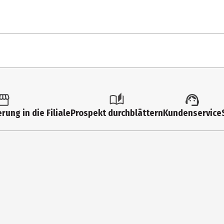
10
Süßungsmittel: Erythrit; pflanzliches Öl (Raps), Erbsenstärke, Inulin
omen. Kann Spuren von Erdnüssen und Schalenfrüchten enthalten.
35
rung in die Filiale
Prospekt durchblättern
Kundenservice
9 
1 
31
1,
7 
35