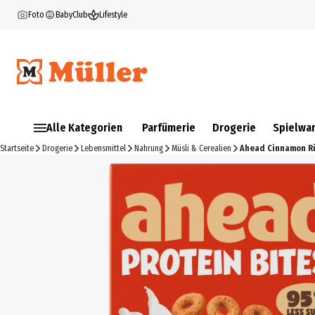
Foto
BabyClub
Lifestyle
Alle Kategorien
Parfümerie
Drogerie
Spielwa
Startseite
Drogerie
Lebensmittel
Nahrung
Müsli & Cerealien
Ahead Cinnamon Ri