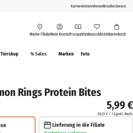
Karriere
Unternehmen
Aktuelles
Service
Meine Filiale
Mein Konto
Prospekte
Wunschliste
Warenkorb
Tiershop
% Sales
Marken
Foto
on Rings Protein Bites
5,99 €
28,52 € / 1 kg
inkl. MwSt.
Lieferung in die Filiale
use