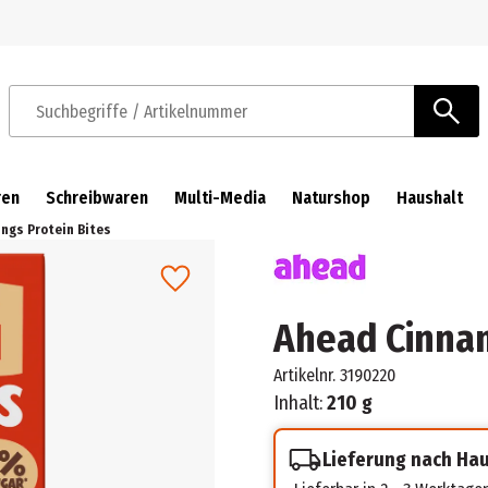
Zur Navigation springen
Zum Hauptinhalt springen
Suchbegriffe / Artikelnummer
ren
Schreibwaren
Multi-Media
Naturshop
Haushalt
ngs Protein Bites
Ahead Cinnam
Artikelnr.
3190220
Inhalt:
210 g
Lieferung nach Ha