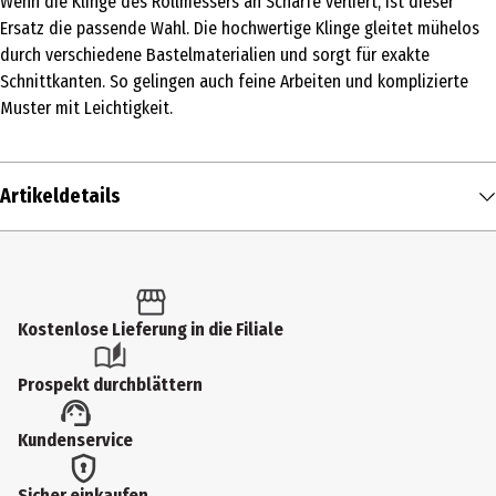
Wenn die Klinge des Rollmessers an Schärfe verliert, ist dieser
Ersatz die passende Wahl. Die hochwertige Klinge gleitet mühelos
durch verschiedene Bastelmaterialien und sorgt für exakte
Schnittkanten. So gelingen auch feine Arbeiten und komplizierte
Muster mit Leichtigkeit.
Artikeldetails
Inhalt
1 Stk.
Produkttyp
Kostenlose Lieferung in die Filiale
Schneidegeräte
Prospekt durchblättern
Artikelnummer des Herstellers
Kundenservice
1447-1
Hersteller
Sicher einkaufen