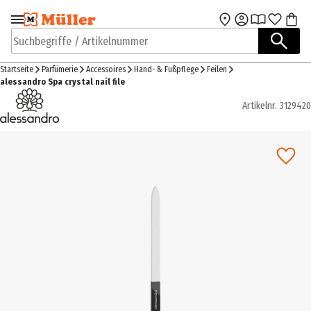
Zur Navigation
Zum Hauptinhalt
springen
springen
Suchbegriffe / Artikelnummer
Startseite
Parfümerie
Accessoires
Hand- & Fußpflege
Feilen
alessandro Spa crystal nail file
Artikelnr.
3129420