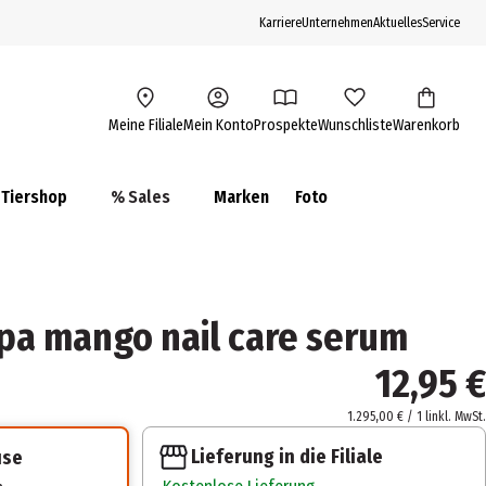
Karriere
Unternehmen
Aktuelles
Service
Meine Filiale
Mein Konto
Prospekte
Wunschliste
Warenkorb
Tiershop
% Sales
Marken
Foto
pa mango nail care serum
12,95 €
1.295,00 € / 1 l
inkl. MwSt.
Lieferung in die Filiale
use