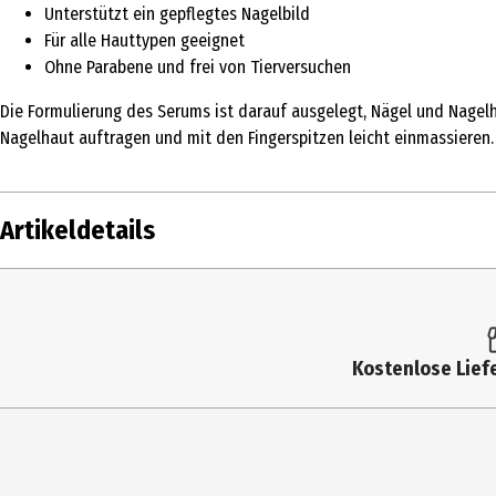
Unterstützt ein gepflegtes Nagelbild
Für alle Hauttypen geeignet
Ohne Parabene und frei von Tierversuchen
Die Formulierung des Serums ist darauf ausgelegt, Nägel und Nagelh
Nagelhaut auftragen und mit den Fingerspitzen leicht einmassieren
Artikeldetails
Inhalt
10 ml
Produkttyp
Nagelpflege
Kostenlose Liefe
Einsatzbereich
Nagelpflege
Hauttyp
alle Hauttypen
Inhaltsstoffe
ISOPROPYL PALMITATE, CETEARYL ISONONANO