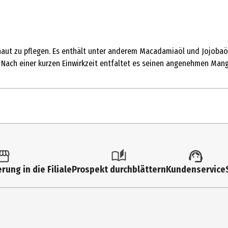
aut zu pflegen. Es enthält unter anderem Macadamiaöl und Jojobaöl.
. Nach einer kurzen Einwirkzeit entfaltet es seinen angenehmen Man
rung in die Filiale
Prospekt durchblättern
Kundenservice
ATE, ISOPROPYL MYRISTATE, MACADAMIA INTEGRIFOLIA SEED OIL, PRU