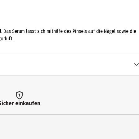
 Das Serum lässt sich mithilfe des Pinsels auf die Nägel sowie die
goduft.
Sicher einkaufen
NUS ARMENIACA (APRICOT) KERNEL OIL, SIMMONDSIA CHINENSIS