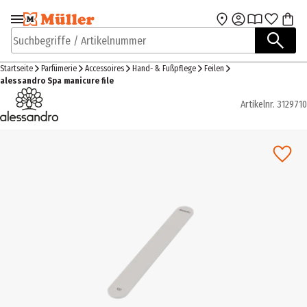
Zur Navigation
Zum Hauptinhalt
springen
springen
Suchbegriffe / Artikelnummer
Startseite
Parfümerie
Accessoires
Hand- & Fußpflege
Feilen
alessandro Spa manicure file
Artikelnr.
3129710