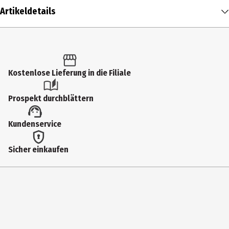
Artikeldetails
Inhalt
1 Stk.
Produkttyp
Kostenlose Lieferung in die Filiale
Isolierkannen
Prospekt durchblättern
Breite
Kundenservice
14.4 cm
Fassungsvermögen
Sicher einkaufen
0.7 l
Geeignet für
Spuelmaschinen
Gewicht
713 g